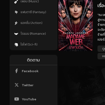
เพลง (Music)
เรื
แฟนตาซี (Fantasy)
“ณ ขณ
สู่กา
แอคชั่น (Action)
ร้ายก
จะต้อ
โรแมน (Romance)
ร้ายท
เปอร์
ไซไฟ (Sci-fi)
ดู
ห
ติดตาม
Facebook
Twitter
YouTube