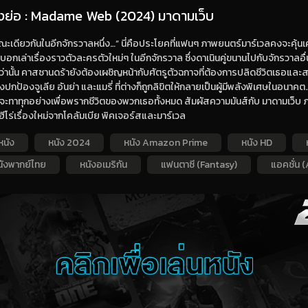
่องย่อ : Madame Web (2024) มาดามเว็บ
ะเดียวกันในอีกจักรวาลหนึ่ง…” นี่คือประโยคที่แฟนๆ ภาพยนตร์มาร์เวลคงจะคุ้นเค
รบอกเล่าเรื่องราวตัวละครตัวใหม่ๆ ในอีกจักรวาล ซึ่งดาเนินคู่ขนานไปกับจักรวาลอื
ว่านั้น คาสซานดร้ายังต้องเผชิญหน้ากับศัตรูตัวฉกาจที่ต้องการปลิดชีวิตเธอแ
งปกป้องจูเลีย อันย่า และแมรี่ ที่ต่างก็ถูกลิขิตให้กลายเป็นผู้มีพลังพิเศษใน
ี่จะทาทุกอย่างเพื่อพรากชีวิตของพวกเธอทั้งหมด สัมผัสความมันส์กับ มาดามเว็บ 
ฮีโร่เรื่องใหม่จากโคลัมเบีย พิคเจอร์สและมาร์เวล
หนัง
หนัง 2024
หนัง Amazon Prime
หนัง HD
นังพากย์ไทย
หนังอเมริกัน
แฟนตาซี (Fantasy)
แอคชั่น (