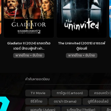
Gladiator II (2024) แกลดดิเอ
The Uninvited (2009) อาถรรพ์
เตอร์ นักรบผู้กล้า ผ่า...
ตู้ซ่อนผี
พากย์ไทย + ซับไทย
พากย์ไทย + ซับไทย
คำค้นหายอดนิยม
TV Movie
การ์ตูน (Cartoon)
ครอบครัว (
ซีรี่ส์ไทย
ดราม่า (Drama)
ดูซีรี่ส์ออนไลน์
ผจญภัย (Adven)
ระทึกขวัญ (Thriller)
ลึ