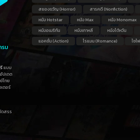
สยองขวัญ (Horror)
สารคดี (Nonfiction)
หนัง Hotstar
หนัง Max
หนัง Monomax
หนังอเมริกัน
หนังเกาหลี
หนังไต้หวัน
แอคชั่น (Action)
โรแมน (Romance)
ไซไฟ
 ครบ
รี
แบบ
าอัปเดต
กย์ไทย
วเตอร์
าคัดสรร