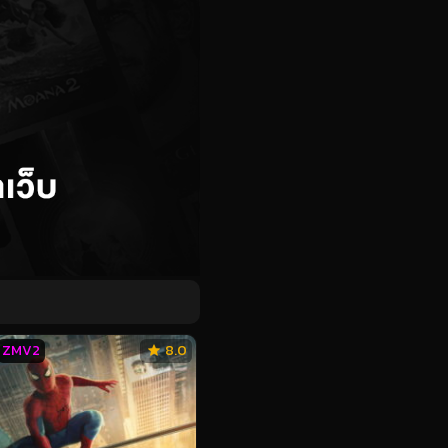
ZMV2
8.0