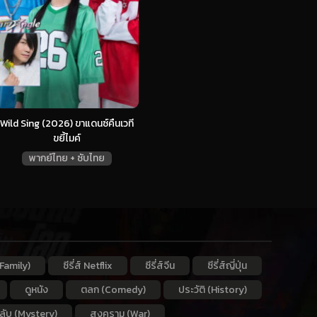
Wild Sing (2026) ขาแดนซ์คืนเวที
ขยี้ไมค์
พากย์ไทย + ซับไทย
Family)
ซีรี่ส์ Netflix
ซีรี่ส์จีน
ซีรี่ส์ญี่ปุ่น
ดูหนัง
ตลก (Comedy)
ประวัติ (History)
กลับ (Mystery)
สงคราม (War)