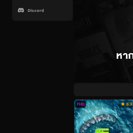
Discord
FHD
6.3