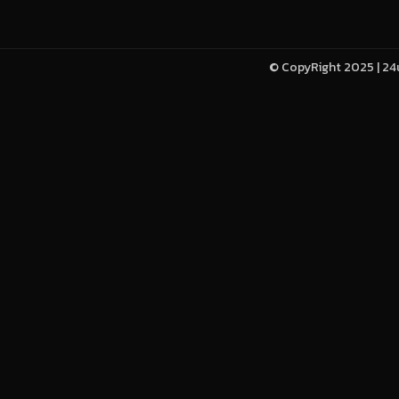
© CopyRight 2025 | 24u-h