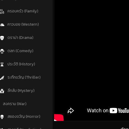
ครอบครัว (Family)
คาวบอย (Western)
ดราม่า (Drama)
ตลก (Comedy)
ประวัติ (History)
ระทึกขวัญ (Thriller)
ลึกลับ (Mystery)
สงคราม (War)
สยองขวัญ (Horror)