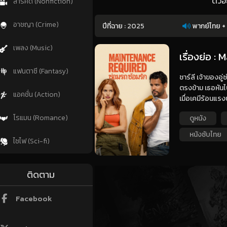
ตัวอ
สารคดี (Nonfiction)
อาชญา (Crime)
ปีที่ฉาย :
2025
พากย์ไทย +
เพลง (Music)
เรื่องย่อ :
แฟนตาซี (Fantasy)
ชาร์ลี เจ้าของอู่
ตรงข้าม เธอหันไป
แอคชั่น (Action)
เมื่อเคมีร้อนแร
โรแมน (Romance)
ดูหนัง
หนังซับไทย
ไซไฟ (Sci-fi)
ติดตาม
Facebook