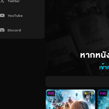
Twitter
YouTube
Discord
FHD
7.7
FHD