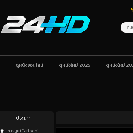
เ
ดูหนังออนไลน์
ดูหนังใหม่ 2025
ดูหนังใหม่ 2
ประเภท
การ์ตูน (Cartoon)