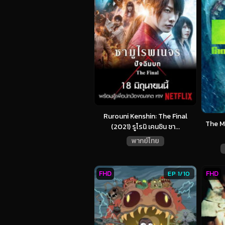
Rurouni Kenshin: The Final
The M
(2021) รูโรนิ เคนชิน ซา...
พากย์ไทย
FHD
FHD
EP 1/10