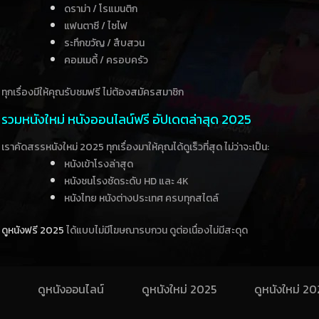
ดราม่า / โรแมนติก
แฟนตาซี / ไซไฟ
ระทึกขวัญ / สืบสวน
คอมเมดี้ / ครอบครัว
ทุกเรื่องมีให้คุณรับชมฟรี ไม่ต้องสมัครสมาชิก
รวมหนังใหม่ หนังออนไลน์ฟรี อัปเดตล่าสุด 2025
เราคัดสรรหนังใหม่ 2025 ทุกเรื่องมาให้คุณได้ดูเร็วที่สุด ไม่ว่าจะเป็น:
หนังเข้าโรงล่าสุด
หนังชนโรงชัดระดับ HD และ 4K
หนังไทย หนังต่างประเทศ ครบทุกสไตล์
ดูหนังฟรี 2025
ได้แบบไม่มีโฆษณารบกวน ดูต่อเนื่องไม่มีสะดุด
ดูหนังออนไลน์
ดูหนังใหม่ 2025
ดูหนังใหม่ 2