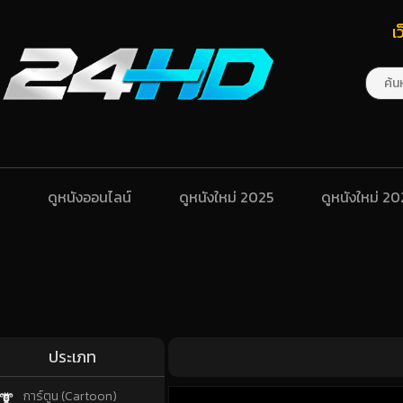
เ
ดูหนังออนไลน์
ดูหนังใหม่ 2025
ดูหนังใหม่ 2
ประเภท
การ์ตูน (Cartoon)