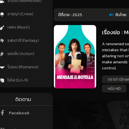
สารคดี (Nonfiction)
อาชญา (Crime)
ปีที่ฉาย :
2025
ซับไทย
เพลง (Music)
เรื่องย่อ :
แฟนตาซี (Fantasy)
A renowned som
mistakes that 
แอคชั่น (Action)
altering not o
make amends fo
โรแมน (Romance)
control.
ดราม่า (Dra
ไซไฟ (Sci-fi)
หนัง HD
ติดตาม
Facebook