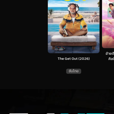
อ้ายต
The Get Out (2026)
ศิล
ซับไทย