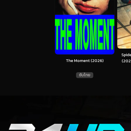
Spid
The Moment (2026)
(2026
ซับไทย