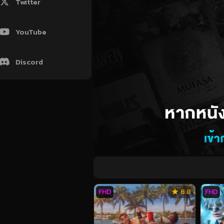
Twitter
YouTube
Discord
FHD
6.8
FHD