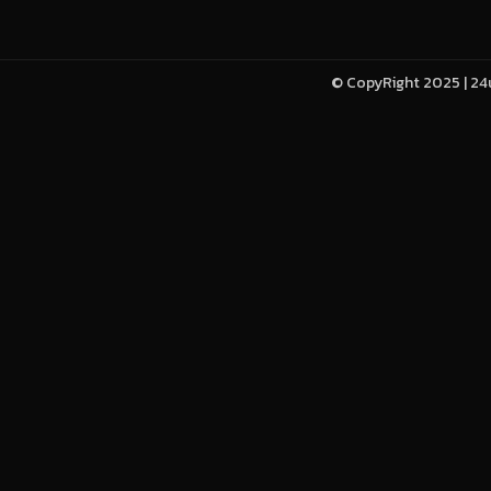
© CopyRight 2025 | 24u-h