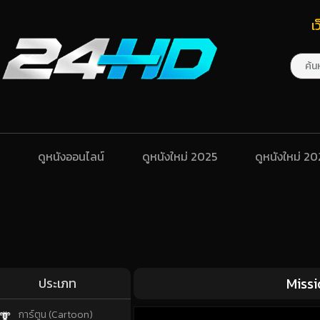
เ
ดูหนังออนไลน์
ดูหนังใหม่ 2025
ดูหนังใหม่ 2
Missio
ประเภท
การ์ตูน (Cartoon)