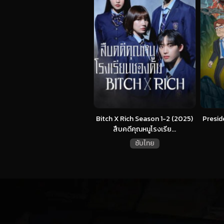
Bitch X Rich Season 1-2 (2025)
Presid
สืบคดีคุณหนูโรงเรีย...
ซับไทย