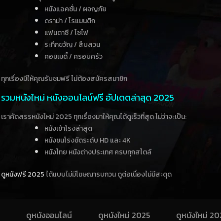
หนังแอคชั่น / ผจญภัย
ดราม่า / โรแมนติก
แฟนตาซี / ไซไฟ
ระทึกขวัญ / สืบสวน
คอมเมดี้ / ครอบครัว
ทุกเรื่องมีให้คุณรับชมฟรี ไม่ต้องสมัครสมาชิก
รวมหนังใหม่ หนังออนไลน์ฟรี อัปเดตล่าสุด 2025
เราคัดสรรหนังใหม่ 2025 ทุกเรื่องมาให้คุณได้ดูเร็วที่สุด ไม่ว่าจะเป็น:
หนังเข้าโรงล่าสุด
หนังชนโรงชัดระดับ HD และ 4K
หนังไทย หนังต่างประเทศ ครบทุกสไตล์
ดูหนังฟรี 2025
ได้แบบไม่มีโฆษณารบกวน ดูต่อเนื่องไม่มีสะดุด
ดูหนังออนไลน์
ดูหนังใหม่ 2025
ดูหนังใหม่ 2