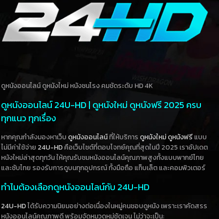
ดูหนังออนไลน์ ดูหนังใหม่ หนังชนโรง คมชัดระดับ HD 4K
ดูหนังออนไลน์ 24U-HD | ดูหนังใหม่ ดูหนังฟรี 2025 ครบ
ทุกแนว ทุกเรื่อง
หากคุณกำลังมองหาเว็บ
ดูหนังออนไลน์
ที่ให้บริการ
ดูหนังใหม่
ดูหนังฟรี
แบบ
ไม่มีค่าใช้จ่าย
24U-HD
คือเว็บไซต์ที่ตอบโจทย์คุณที่สุดในปี 2025 เราอัปเดต
หนังใหม่ล่าสุดทุกวัน ให้คุณรับชมหนังออนไลน์คุณภาพสูงทั้งแบบพากย์ไทย
และซับไทย รองรับการดูบนทุกอุปกรณ์ ทั้งมือถือ แท็บเล็ต และคอมพิวเตอร์
ทำไมต้องเลือกดูหนังออนไลน์กับ 24U-HD
24U-HD
ได้รับความนิยมอย่างต่อเนื่องในหมู่คนชอบดูหนัง เพราะเราคัดสรร
หนังออนไลน์คุณภาพดี พร้อมจัดหมวดหมู่ชัดเจน ไม่ว่าจะเป็น: