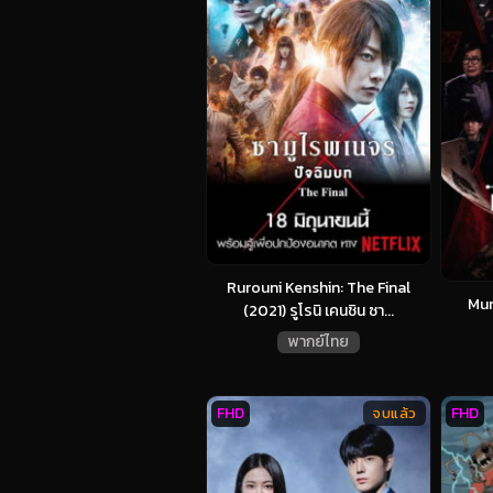
Rurouni Kenshin: The Final
Mur
(2021) รูโรนิ เคนชิน ซา...
พากย์ไทย
FHD
FHD
จบแล้ว