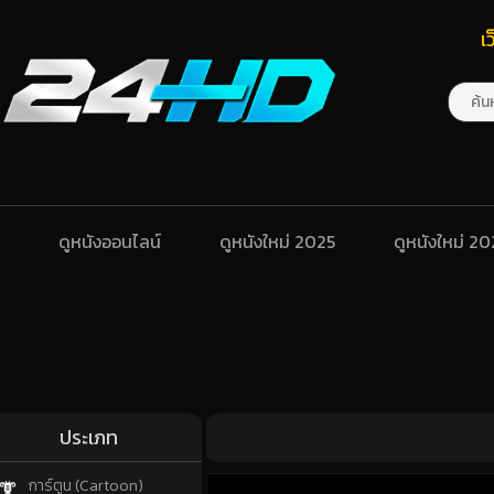
เ
ดูหนังออนไลน์
ดูหนังใหม่ 2025
ดูหนังใหม่ 2
ประเภท
การ์ตูน (Cartoon)