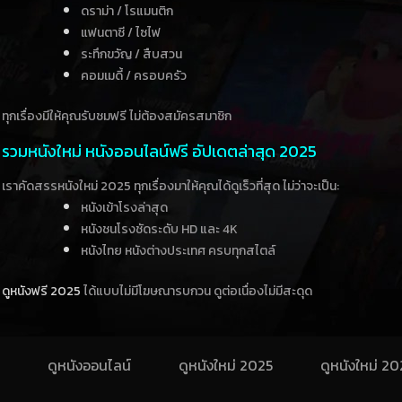
ดราม่า / โรแมนติก
แฟนตาซี / ไซไฟ
ระทึกขวัญ / สืบสวน
คอมเมดี้ / ครอบครัว
ทุกเรื่องมีให้คุณรับชมฟรี ไม่ต้องสมัครสมาชิก
รวมหนังใหม่ หนังออนไลน์ฟรี อัปเดตล่าสุด 2025
เราคัดสรรหนังใหม่ 2025 ทุกเรื่องมาให้คุณได้ดูเร็วที่สุด ไม่ว่าจะเป็น:
หนังเข้าโรงล่าสุด
หนังชนโรงชัดระดับ HD และ 4K
หนังไทย หนังต่างประเทศ ครบทุกสไตล์
ดูหนังฟรี 2025
ได้แบบไม่มีโฆษณารบกวน ดูต่อเนื่องไม่มีสะดุด
ดูหนังออนไลน์
ดูหนังใหม่ 2025
ดูหนังใหม่ 2