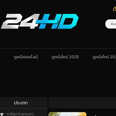
เ
ดูหนังออนไลน์
ดูหนังใหม่ 2025
ดูหนังใหม่ 2
ประเภท
การ์ตูน (Cartoon)