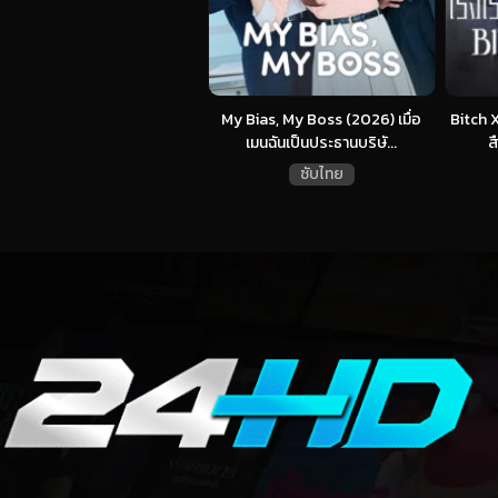
My Bias, My Boss (2026) เมื่อ
Bitch 
เมนฉันเป็นประธานบริษั...
ส
ซับไทย