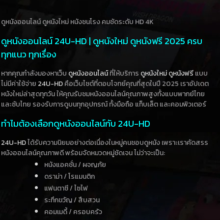
ดูหนังออนไลน์ ดูหนังใหม่ หนังชนโรง คมชัดระดับ HD 4K
ดูหนังออนไลน์ 24U-HD | ดูหนังใหม่ ดูหนังฟรี 2025 ครบ
ทุกแนว ทุกเรื่อง
หากคุณกำลังมองหาเว็บ
ดูหนังออนไลน์
ที่ให้บริการ
ดูหนังใหม่
ดูหนังฟรี
แบบ
ไม่มีค่าใช้จ่าย
24U-HD
คือเว็บไซต์ที่ตอบโจทย์คุณที่สุดในปี 2025 เราอัปเดต
หนังใหม่ล่าสุดทุกวัน ให้คุณรับชมหนังออนไลน์คุณภาพสูงทั้งแบบพากย์ไทย
และซับไทย รองรับการดูบนทุกอุปกรณ์ ทั้งมือถือ แท็บเล็ต และคอมพิวเตอร์
ทำไมต้องเลือกดูหนังออนไลน์กับ 24U-HD
24U-HD
ได้รับความนิยมอย่างต่อเนื่องในหมู่คนชอบดูหนัง เพราะเราคัดสรร
หนังออนไลน์คุณภาพดี พร้อมจัดหมวดหมู่ชัดเจน ไม่ว่าจะเป็น:
หนังแอคชั่น / ผจญภัย
ดราม่า / โรแมนติก
แฟนตาซี / ไซไฟ
ระทึกขวัญ / สืบสวน
คอมเมดี้ / ครอบครัว