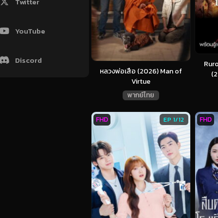
Twitter
YouTube
Discord
Ruro
หลวงพ่อเสือ (2026) Man of
(2
Virtue
พากย์ไทย
FHD
FHD
EP 1/12