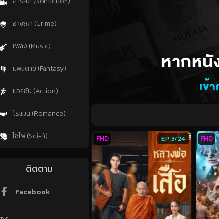
สารคดี (Nonfiction)
อาชญา (Crime)
เพลง (Music)
แฟนตาซี (Fantasy)
แอคชั่น (Action)
โรแมน (Romance)
ไซไฟ (Sci-fi)
FHD
FHD
EP 3/24
ติดตาม
Facebook