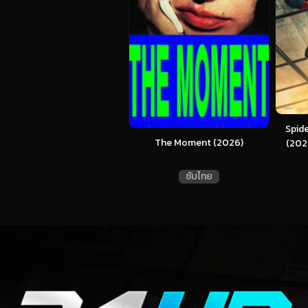
Spid
The Moment (2026)
(2026
ซับไทย