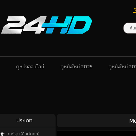
เ
ดูหนังออนไลน์
ดูหนังใหม่ 2025
ดูหนังใหม่ 2
Mo
ประเภท
การ์ตูน (Cartoon)