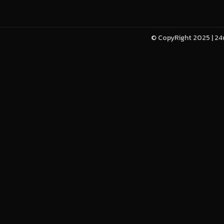
© CopyRight 2025 | 24u-h