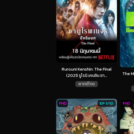
Rurouni Kenshin: The Final
The M
(2021) รูโรนิ เคนชิน ซา...
พากย์ไทย
FHD
FHD
EP 1/10