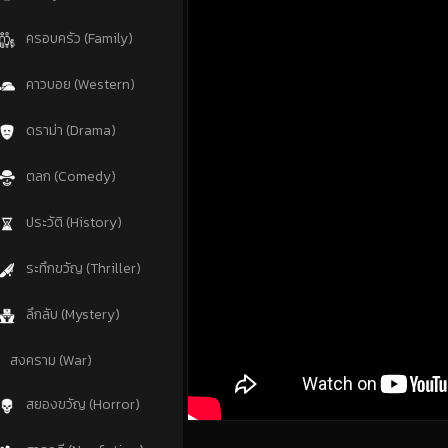
ครอบครัว (Family)
คาวบอย (Western)
ดราม่า (Drama)
ตลก (Comedy)
ประวัติ (History)
ระทึกขวัญ (Thriller)
ลึกลับ (Mystery)
สงคราม (War)
สยองขวัญ (Horror)