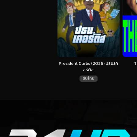
President Curtis (2026) ปธน.เค
T
อร์ติส
ซับไทย