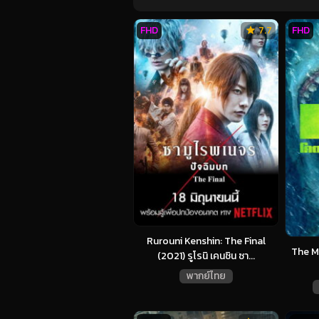
FHD
7.7
FHD
Rurouni Kenshin: The Final
The M
(2021) รูโรนิ เคนชิน ซา...
พากย์ไทย