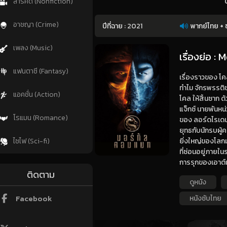
สารคดี (Nonfiction)
อาชญา (Crime)
ปีที่ฉาย :
2021
พากย์ไทย + 
เพลง (Music)
เรื่องย่อ :
แฟนตาซี (Fantasy)
เรื่องราวของ โคล
ทำไม จักรพรรติชา
แอคชั่น (Action)
โคล ให้สิ้นซาก
แจ็กซ์ นายพันหน่
โรแมน (Romance)
ของ ลอร์ดไรเดน เท
ยุทธกับนักรบผู้คร
ยิ่งใหญ่ของโลกมน
ไซไฟ (Sci-fi)
ที่ซ่อนอยู่ภาย
การรุกของเอาต์เว
ติดตาม
ดูหนัง
Facebook
หนังซับไทย