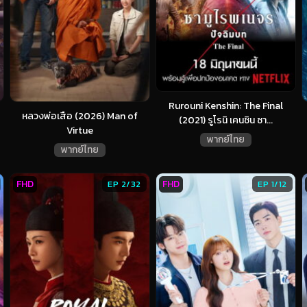
Rurouni Kenshin: The Final
หลวงพ่อเสือ (2026) Man of
(2021) รูโรนิ เคนชิน ซา...
Virtue
พากย์ไทย
พากย์ไทย
FHD
FHD
EP 2/32
EP 1/12