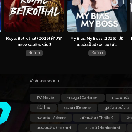
Royal Betrothal (2026) ฝ่าบาท
My Bias, My Boss (2026) เมื่อ
ทรงพระเจริญหมื่นปี
เมนฉันเป็นประธานบริษั...
ซับไทย
ซับไทย
คำค้นหายอดนิยม
TV Movie
การ์ตูน (Cartoon)
ครอบครัว (
ซีรี่ส์ไทย
ดราม่า (Drama)
ดูซีรี่ส์ออนไลน์
ผจญภัย (Adven)
ระทึกขวัญ (Thriller)
ลึ
สยองขวัญ (Horror)
สารคดี (Nonfiction)