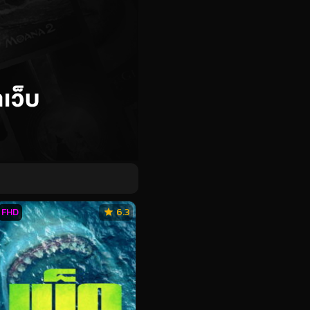
FHD
6.3