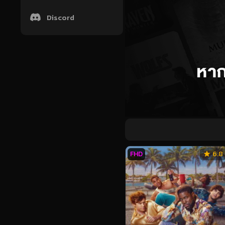
Discord
FHD
6.8