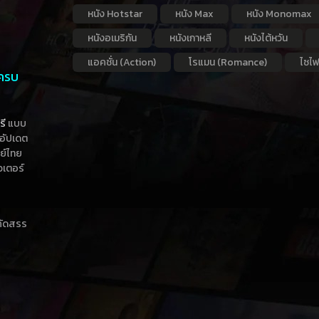
หนัง Hotstar
หนัง Max
หนัง Monomax
หนังอเมริกัน
หนังเกาหลี
หนังไต้หวัน
แอคชั่น (Action)
โรแมน (Romance)
ไซไฟ
 ครบ
รี
แบบ
าอัปเดต
กย์ไทย
วเตอร์
าคัดสรร