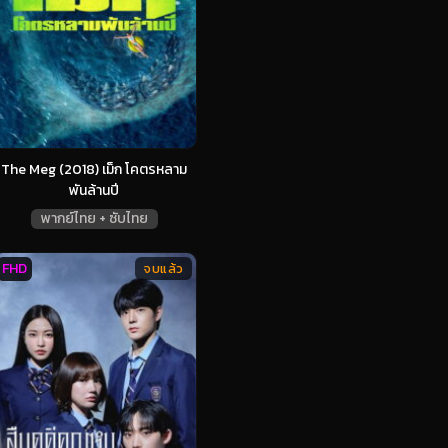
The Meg (2018) เม็ก โคตรหลาม
พันล้านปี
พากย์ไทย + ซับไทย
FHD
จบแล้ว