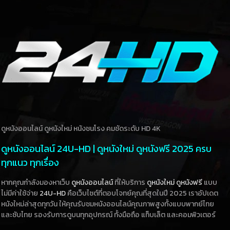
ดูหนังออนไลน์ ดูหนังใหม่ หนังชนโรง คมชัดระดับ HD 4K
ดูหนังออนไลน์ 24U-HD | ดูหนังใหม่ ดูหนังฟรี 2025 ครบ
ทุกแนว ทุกเรื่อง
หากคุณกำลังมองหาเว็บ
ดูหนังออนไลน์
ที่ให้บริการ
ดูหนังใหม่
ดูหนังฟรี
แบบ
ไม่มีค่าใช้จ่าย
24U-HD
คือเว็บไซต์ที่ตอบโจทย์คุณที่สุดในปี 2025 เราอัปเดต
หนังใหม่ล่าสุดทุกวัน ให้คุณรับชมหนังออนไลน์คุณภาพสูงทั้งแบบพากย์ไทย
และซับไทย รองรับการดูบนทุกอุปกรณ์ ทั้งมือถือ แท็บเล็ต และคอมพิวเตอร์