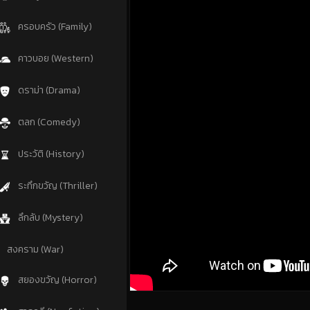
ครอบครัว (Family)
คาวบอย (Western)
ดราม่า (Drama)
ตลก (Comedy)
ประวัติ (History)
ระทึกขวัญ (Thriller)
ลึกลับ (Mystery)
สงคราม (War)
สยองขวัญ (Horror)