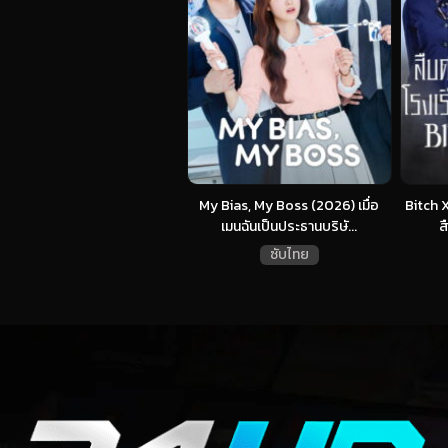
My Bias, My Boss (2026) เมื่อ
Bitch 
เมนฉันเป็นประธานบริษั...
ส
ซับไทย