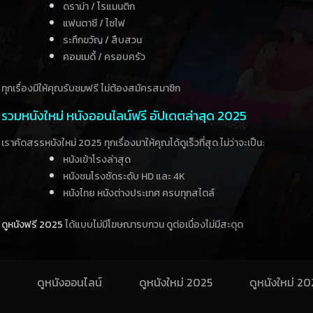
ดราม่า / โรแมนติก
แฟนตาซี / ไซไฟ
ระทึกขวัญ / สืบสวน
คอมเมดี้ / ครอบครัว
ทุกเรื่องมีให้คุณรับชมฟรี ไม่ต้องสมัครสมาชิก
รวมหนังใหม่ หนังออนไลน์ฟรี อัปเดตล่าสุด 2025
เราคัดสรรหนังใหม่ 2025 ทุกเรื่องมาให้คุณได้ดูเร็วที่สุด ไม่ว่าจะเป็น:
หนังเข้าโรงล่าสุด
หนังชนโรงชัดระดับ HD และ 4K
หนังไทย หนังต่างประเทศ ครบทุกสไตล์
ดูหนังฟรี 2025
ได้แบบไม่มีโฆษณารบกวน ดูต่อเนื่องไม่มีสะดุด
ดูหนังออนไลน์
ดูหนังใหม่ 2025
ดูหนังใหม่ 2