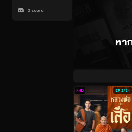
Discord
FHD
EP 3/24