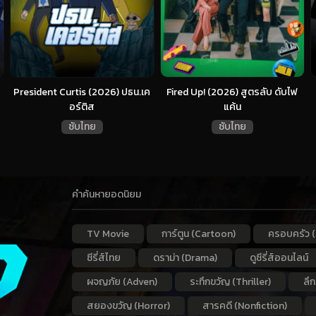
President Curtis (2026) ปธน.เค
Fired Up! (2026) สูตรลับ ดับไฟ
อร์ติส
แค้น
ซับไทย
ซับไทย
คำค้นหายอดนิยม
TV Movie
การ์ตูน (Cartoon)
ครอบครัว (
ซีรี่ส์ไทย
ดราม่า (Drama)
ดูซีรี่ส์ออนไลน์
ผจญภัย (Adven)
ระทึกขวัญ (Thriller)
ลึ
สยองขวัญ (Horror)
สารคดี (Nonfiction)