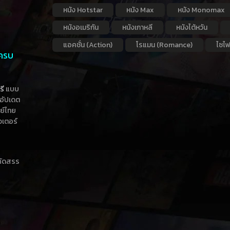
หนัง Hotstar
หนัง Max
หนัง Monomax
หนังอเมริกัน
หนังเกาหลี
หนังไต้หวัน
แอคชั่น (Action)
โรแมน (Romance)
ไซไฟ
 ครบ
รี
แบบ
าอัปเดต
กย์ไทย
วเตอร์
าคัดสรร