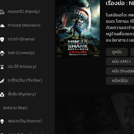
เรื่องย่อ :
ครอบครัว (Family)
ในสมัยเอโดะ ศพขอ
อมตะ โทกาเมะ ชิโ
คาวบอย (Western)
ด้วยความเลวร้ายข
หมู่บ้านเพื่อขอ
ดราม่า (Drama)
อน มิยาฮาระ) นอ
ดูหนัง
ตลก (Comedy)
หนัง AMC+
ประวัติ (History)
หนัง Shudde
ระทึกขวัญ (Thriller)
หนังญี่ปุ่น
ลึกลับ (Mystery)
สงคราม (War)
สยองขวัญ (Horror)