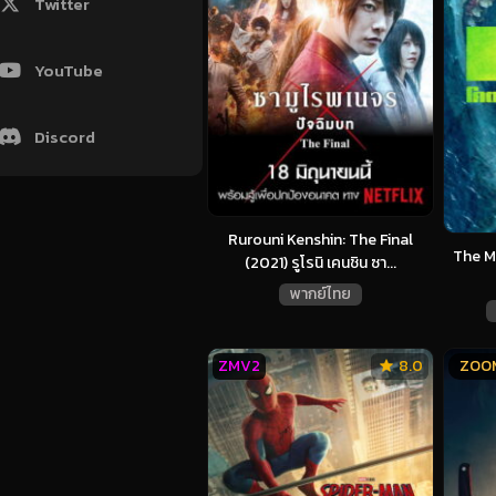
Twitter
YouTube
Discord
Rurouni Kenshin: The Final
The M
(2021) รูโรนิ เคนชิน ซา...
พากย์ไทย
ZMV2
8.0
ZOO