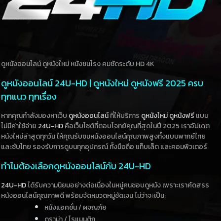
ดูหนังออนไลน์ ดูหนังใหม่ หนังชนโรง คมชัดระดับ HD 4K
ดูหนังออนไลน์ 24U-HD | ดูหนังใหม่ ดูหนังฟรี 2025 ครบ
ทุกแนว ทุกเรื่อง
หากคุณกำลังมองหาเว็บ
ดูหนังออนไลน์
ที่ให้บริการ
ดูหนังใหม่
ดูหนังฟรี
แบบ
ไม่มีค่าใช้จ่าย
24U-HD
คือเว็บไซต์ที่ตอบโจทย์คุณที่สุดในปี 2025 เราอัปเดต
หนังใหม่ล่าสุดทุกวัน ให้คุณรับชมหนังออนไลน์คุณภาพสูงทั้งแบบพากย์ไทย
และซับไทย รองรับการดูบนทุกอุปกรณ์ ทั้งมือถือ แท็บเล็ต และคอมพิวเตอร์
ทำไมต้องเลือกดูหนังออนไลน์กับ 24U-HD
24U-HD
ได้รับความนิยมอย่างต่อเนื่องในหมู่คนชอบดูหนัง เพราะเราคัดสรร
หนังออนไลน์คุณภาพดี พร้อมจัดหมวดหมู่ชัดเจน ไม่ว่าจะเป็น:
หนังแอคชั่น / ผจญภัย
ดราม่า / โรแมนติก