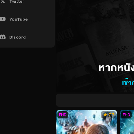
Twitter
YouTube
Discord
FHD
7.7
FHD