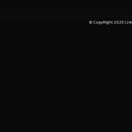
© CopyRight 2025 | 24u-h