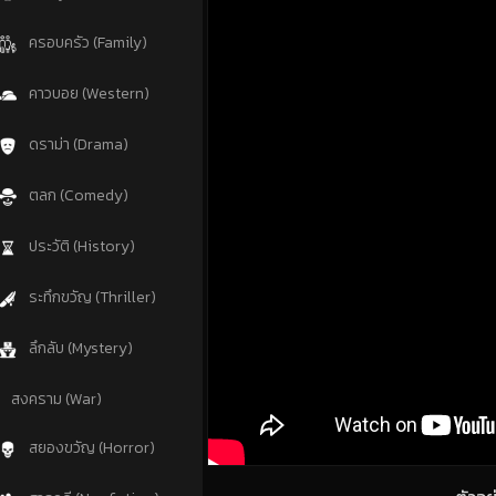
ครอบครัว (Family)
คาวบอย (Western)
ดราม่า (Drama)
ตลก (Comedy)
ประวัติ (History)
ระทึกขวัญ (Thriller)
ลึกลับ (Mystery)
สงคราม (War)
สยองขวัญ (Horror)