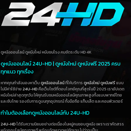
ดูหนังออนไลน์ ดูหนังใหม่ หนังชนโรง คมชัดระดับ HD 4K
ดูหนังออนไลน์ 24U-HD | ดูหนังใหม่ ดูหนังฟรี 2025 ครบ
ทุกแนว ทุกเรื่อง
หากคุณกำลังมองหาเว็บ
ดูหนังออนไลน์
ที่ให้บริการ
ดูหนังใหม่
ดูหนังฟรี
แบบ
ไม่มีค่าใช้จ่าย
24U-HD
คือเว็บไซต์ที่ตอบโจทย์คุณที่สุดในปี 2025 เราอัปเดต
หนังใหม่ล่าสุดทุกวัน ให้คุณรับชมหนังออนไลน์คุณภาพสูงทั้งแบบพากย์ไทย
และซับไทย รองรับการดูบนทุกอุปกรณ์ ทั้งมือถือ แท็บเล็ต และคอมพิวเตอร์
ทำไมต้องเลือกดูหนังออนไลน์กับ 24U-HD
24U-HD
ได้รับความนิยมอย่างต่อเนื่องในหมู่คนชอบดูหนัง เพราะเราคัดสรร
หนังออนไลน์คุณภาพดี พร้อมจัดหมวดหมู่ชัดเจน ไม่ว่าจะเป็น: