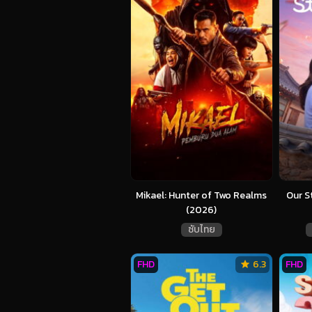
Mikael: Hunter of Two Realms
Our S
(2026)
ซับไทย
FHD
6.3
FHD