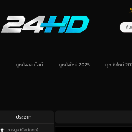
เ
ดูหนังออนไลน์
ดูหนังใหม่ 2025
ดูหนังใหม่ 2
ประเภท
การ์ตูน (Cartoon)