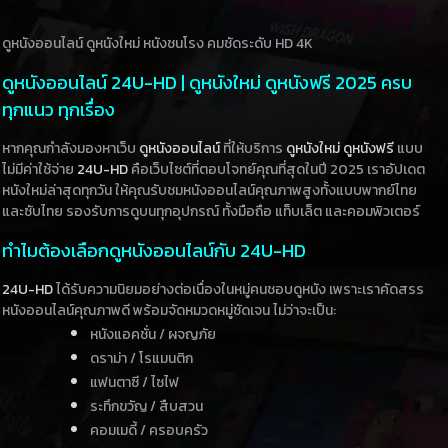
ดูหนังออนไลน์ ดูหนังใหม่ หนังชนโรง คมชัดระดับ HD 4K
ดูหนังออนไลน์ 24U-HD | ดูหนังใหม่ ดูหนังฟรี 2025 ครบ
ทุกแนว ทุกเรื่อง
หากคุณกำลังมองหาเว็บ
ดูหนังออนไลน์
ที่ให้บริการ
ดูหนังใหม่
ดูหนังฟรี
แบบ
ไม่มีค่าใช้จ่าย
24U-HD
คือเว็บไซต์ที่ตอบโจทย์คุณที่สุดในปี 2025 เราอัปเดต
หนังใหม่ล่าสุดทุกวัน ให้คุณรับชมหนังออนไลน์คุณภาพสูงทั้งแบบพากย์ไทย
และซับไทย รองรับการดูบนทุกอุปกรณ์ ทั้งมือถือ แท็บเล็ต และคอมพิวเตอร์
ทำไมต้องเลือกดูหนังออนไลน์กับ 24U-HD
24U-HD
ได้รับความนิยมอย่างต่อเนื่องในหมู่คนชอบดูหนัง เพราะเราคัดสรร
หนังออนไลน์คุณภาพดี พร้อมจัดหมวดหมู่ชัดเจน ไม่ว่าจะเป็น:
หนังแอคชั่น / ผจญภัย
ดราม่า / โรแมนติก
แฟนตาซี / ไซไฟ
ระทึกขวัญ / สืบสวน
คอมเมดี้ / ครอบครัว