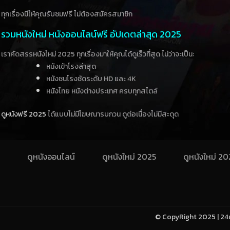
ทุกเรื่องมีให้คุณรับชมฟรี ไม่ต้องสมัครสมาชิก
รวมหนังใหม่ หนังออนไลน์ฟรี อัปเดตล่าสุด 2025
เราคัดสรรหนังใหม่ 2025 ทุกเรื่องมาให้คุณได้ดูเร็วที่สุด ไม่ว่าจะเป็น:
หนังเข้าโรงล่าสุด
หนังชนโรงชัดระดับ HD และ 4K
หนังไทย หนังต่างประเทศ ครบทุกสไตล์
ดูหนังฟรี 2025
ได้แบบไม่มีโฆษณารบกวน ดูต่อเนื่องไม่มีสะดุด
ดูหนังออนไลน์
ดูหนังใหม่ 2025
ดูหนังใหม่ 2
© CopyRight 2025 | 24u-h