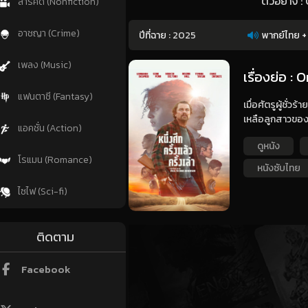
ตัวอย่าง :
สารคดี (Nonfiction)
อาชญา (Crime)
ปีที่ฉาย :
2025
พากย์ไทย +
เพลง (Music)
เรื่องย่อ : 
แฟนตาซี (Fantasy)
เมื่อศัตรูผู้ชั่
เหลือลูกสาวของ
แอคชั่น (Action)
ดูหนัง
โรแมน (Romance)
หนังซับไทย
ไซไฟ (Sci-fi)
ติดตาม
Facebook