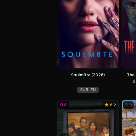
Soulm8te (2026)
The 
ป
SUB-EN
FHD
6.2
FHD