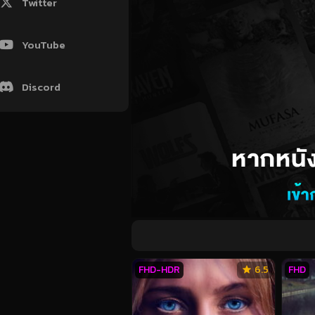
Twitter
YouTube
Discord
FHD-HDR
6.5
FHD