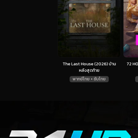
The Last House (2026) บ้าน
72 HO
หลังสุดท้าย
พากย์ไทย + ซับไทย