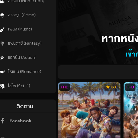
สารคดี (Nonfiction)
อาชญา (Crime)
เพลง (Music)
แฟนตาซี (Fantasy)
แอคชั่น (Action)
โรแมน (Romance)
ไซไฟ (Sci-fi)
FHD
6.8
FHD
ติดตาม
Facebook