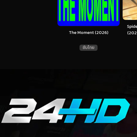
Spid
The Moment (2026)
(2026
ซับไทย