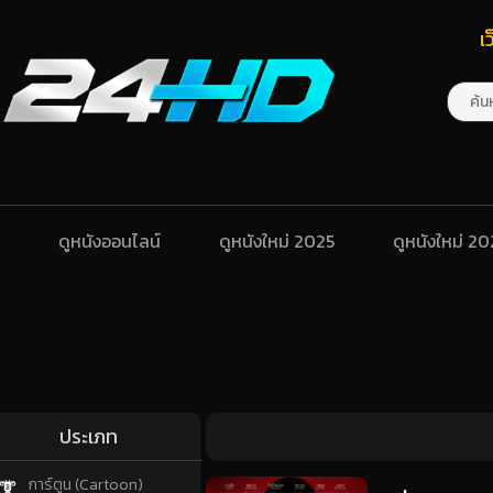
เ
ดูหนังออนไลน์
ดูหนังใหม่ 2025
ดูหนังใหม่ 2
ประเภท
การ์ตูน (Cartoon)