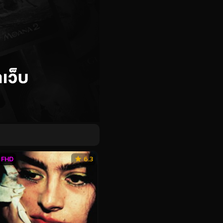
FHD
6.3