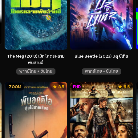
The Meg (2018) เม็ก โคตรหลาม
Blue Beetle (2023) บลู บีเทิล
พันล้านปี
พากย์ไทย + ซับไทย
พากย์ไทย + ซับไทย
ZOOM
8.5
FHD
6.6