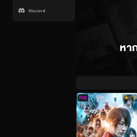
Discord
FHD
7.7