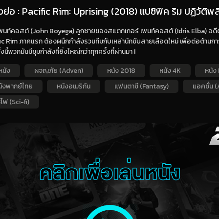
องย่อ : Pacific Rim: Uprising (2018) แปซิฟิค ริม ปฏิวัติพ
พนท์คอสต์ (John Boyega) ลูกชายของสแตกเกอร์ เพนท์คอสต์ (Idris Elba) อดีตผู
ic Rim ภาคแรก ต้องผนึกกำลังรวมทีมกับเหล่านักขับสายเลือดใหม่ เพื่อต่อต้านก
ั้งนี้พวกมันมีขุมกำลังที่ยิ่งใหญ่กว่าทุกครั้งที่ผ่านมา !
หนัง
ผจญภัย (Adven)
หนัง 2018
หนัง 4K
หนัง 
นังพากย์ไทย
หนังอเมริกัน
แฟนตาซี (Fantasy)
แอคชั่น (
ไฟ (Sci-fi)