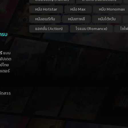
หนัง Hotstar
หนัง Max
หนัง Monomax
หนังอเมริกัน
หนังเกาหลี
หนังไต้หวัน
แอคชั่น (Action)
โรแมน (Romance)
ไซไฟ
 ครบ
รี
แบบ
าอัปเดต
กย์ไทย
วเตอร์
าคัดสรร