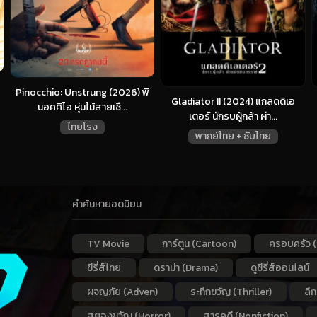
Pinocchio: Unstrung (2026) พิ
Gladiator II (2024) แกลดดิเอ
นอคคิโอ หุ่นไม้สายเชื...
เตอร์ นักรบผู้กล้า ผ่า...
ไทยโรง
พากย์ไทย + ซับไทย
คำค้นหายอดนิยม
TV Movie
การ์ตูน (Cartoon)
ครอบครัว (
ซีรี่ส์ไทย
ดราม่า (Drama)
ดูซีรี่ส์ออนไลน์
ผจญภัย (Adven)
ระทึกขวัญ (Thriller)
ลึ
สยองขวัญ (Horror)
สารคดี (Nonfiction)