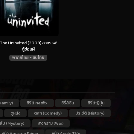
The Uninvited (2009) อาถรรพ์
ตู้ซ่อนผี
พากย์ไทย + ซับไทย
Family)
ซีรี่ส์ Netflix
ซีรี่ส์จีน
ซีรี่ส์ญี่ปุ่น
ดูหนัง
ตลก (Comedy)
ประวัติ (History)
กลับ (Mystery)
สงคราม (War)
หนัง Amazon Prime
หนัง Apple TV+