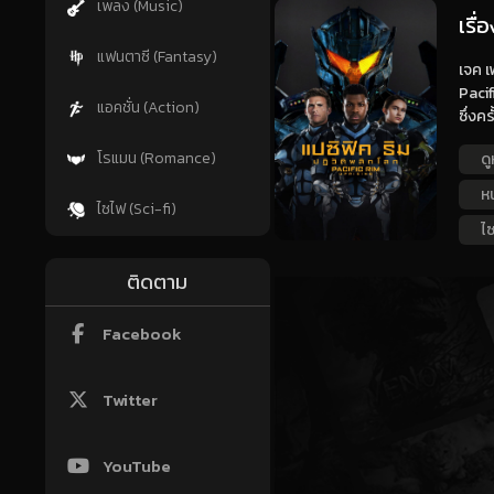
เพลง (Music)
เรื่
แฟนตาซี (Fantasy)
เจค เ
Pacif
แอคชั่น (Action)
ซึ่งคร
โรแมน (Romance)
ดู
ห
ไซไฟ (Sci-fi)
ไซ
ติดตาม
Facebook
Twitter
YouTube