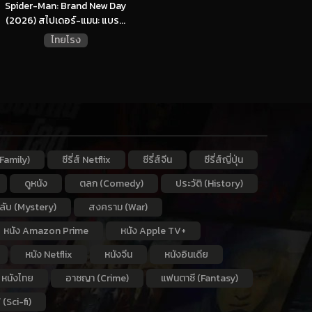
Spider-Man: Brand New Day
(2026) สไปเดอร์-แมน: แบร...
ไทยโรง
Family)
ซีรี่ส์ Netflix
ซีรี่ส์จีน
ซีรี่ส์ญี่ปุ่น
ดูหนัง
ตลก (Comedy)
ประวัติ (History)
กลับ (Mystery)
สงคราม (War)
หนัง Amazon Prime
หนัง Apple TV+
หนัง Netflix
หนังจีน
หนังอินเดีย
หนังไทย
อาชญา (Crime)
แฟนตาซี (Fantasy)
 (Sci-fi)