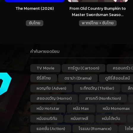
The Moment (2026)
From Old Country Bumpkin to
Master Swordsman Seaso...
ซับไทย
พากย์ไทย + ซับไทย
คำค้นหายอดนิยม
TV Movie
การ์ตูน (Cartoon)
ครอบครัว (
ซีรี่ส์ไทย
ดราม่า (Drama)
ดูซีรี่ส์ออนไลน์
ผจญภัย (Adven)
ระทึกขวัญ (Thriller)
ลึ
สยองขวัญ (Horror)
สารคดี (Nonfiction)
หนัง Hotstar
หนัง Max
หนัง Monomax
หนังอเมริกัน
หนังเกาหลี
หนังไต้หวัน
แอคชั่น (Action)
โรแมน (Romance)
ไซไฟ