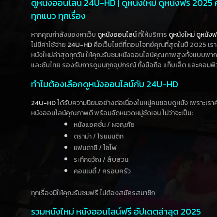
ดูหนังออนไลน์ 24U-HD | ดูหนังใหม่ ดูหนังฟรี 2025
ทุกแนว ทุกเรื่อง
หากคุณกำลังมองหาเว็บ
ดูหนังออนไลน์
ที่ให้บริการ
ดูหนังใหม่
ดูหนังฟ
ไม่มีค่าใช้จ่าย
24U-HD
คือเว็บไซต์ที่ตอบโจทย์คุณที่สุดในปี 2025 เร
หนังใหม่ล่าสุดทุกวัน ให้คุณรับชมหนังออนไลน์คุณภาพสูงทั้งแบบพา
และซับไทย รองรับการดูบนทุกอุปกรณ์ ทั้งมือถือ แท็บเล็ต และคอมพิ
ทำไมต้องเลือกดูหนังออนไลน์กับ 24U-HD
24U-HD
ได้รับความนิยมอย่างต่อเนื่องในหมู่คนชอบดูหนัง เพราะเร
หนังออนไลน์คุณภาพดี พร้อมจัดหมวดหมู่ชัดเจน ไม่ว่าจะเป็น:
หนังแอคชั่น / ผจญภัย
ดราม่า / โรแมนติก
แฟนตาซี / ไซไฟ
ระทึกขวัญ / สืบสวน
คอมเมดี้ / ครอบครัว
ทุกเรื่องมีให้คุณรับชมฟรี ไม่ต้องสมัครสมาชิก
รวมหนังใหม่ หนังออนไลน์ฟรี อัปเดตล่าสุด 2025