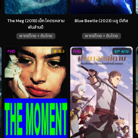
The Meg (2018) เม็ก โคตรหลาม
Blue Beetle (2023) บลู บีเทิล
พันล้านปี
พากย์ไทย + ซับไทย
พากย์ไทย + ซับไทย
FHD
6.3
FHD
EP 4/12