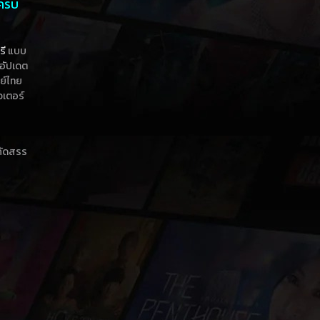
 ครบ
รี
แบบ
าอัปเดต
กย์ไทย
วเตอร์
าคัดสรร