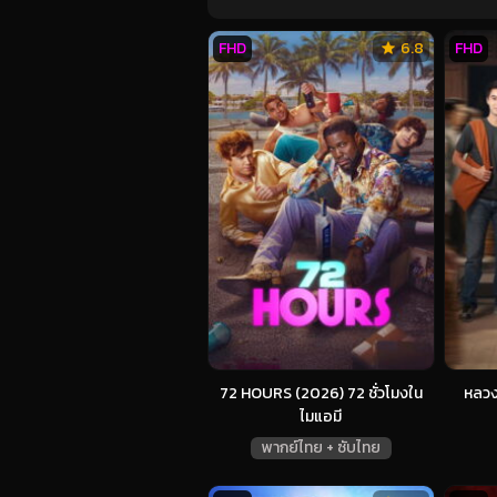
FHD
6.8
FHD
72 HOURS (2026) 72 ชั่วโมงใน
หลวง
ไมแอมี
พากย์ไทย + ซับไทย