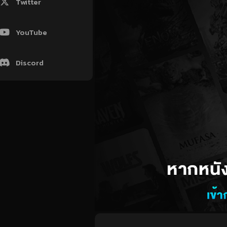
Twitter
YouTube
Discord