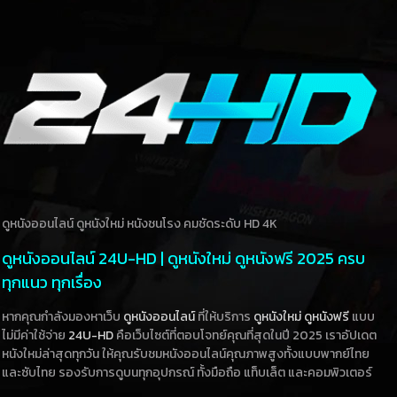
ดูหนังออนไลน์ ดูหนังใหม่ หนังชนโรง คมชัดระดับ HD 4K
ดูหนังออนไลน์ 24U-HD | ดูหนังใหม่ ดูหนังฟรี 2025 ครบ
ทุกแนว ทุกเรื่อง
หากคุณกำลังมองหาเว็บ
ดูหนังออนไลน์
ที่ให้บริการ
ดูหนังใหม่
ดูหนังฟรี
แบบ
ไม่มีค่าใช้จ่าย
24U-HD
คือเว็บไซต์ที่ตอบโจทย์คุณที่สุดในปี 2025 เราอัปเดต
หนังใหม่ล่าสุดทุกวัน ให้คุณรับชมหนังออนไลน์คุณภาพสูงทั้งแบบพากย์ไทย
และซับไทย รองรับการดูบนทุกอุปกรณ์ ทั้งมือถือ แท็บเล็ต และคอมพิวเตอร์