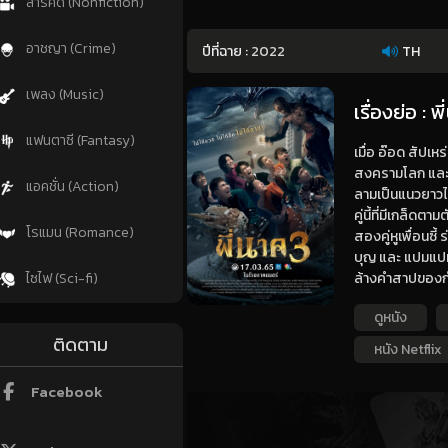
สารคดี (Nonfiction)
อาชญา (Crime)
ปีที่ฉาย :
2022
TH
เพลง (Music)
เรื่องย่อ :
แฟนตาซี (Fantasy)
เมื่อ อ๊อด สัป
สงครามโลก และหย
แอคชั่น (Action)
ลามเป็นแนวยาวไป
คู่นี้ที่มีเกล็
โรแมน (Romance)
สองคู่หูเพื่อนซ
บุญ และ แปมแปม 
ล้างคำสาปของกำไ
ไซไฟ (Sci-fi)
ดูหนัง
ติดตาม
หนัง Netflix
Facebook