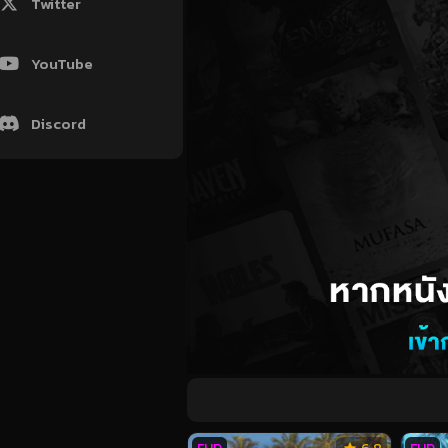
Twitter
YouTube
Discord