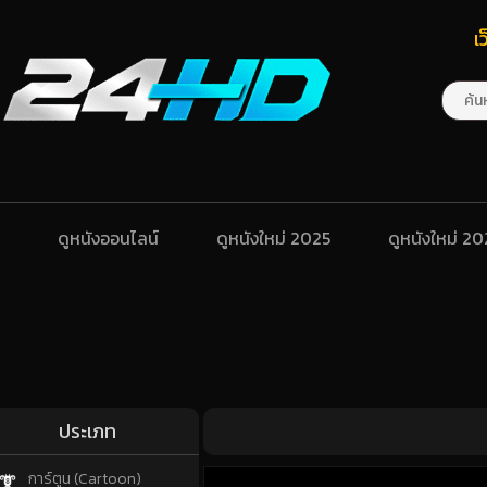
เ
ดูหนังออนไลน์
ดูหนังใหม่ 2025
ดูหนังใหม่ 2
ประเภท
การ์ตูน (Cartoon)