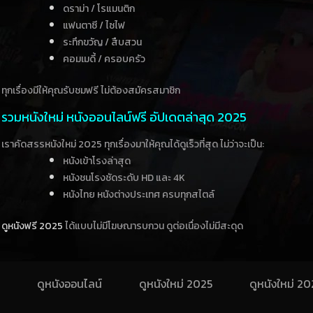
ดราม่า / โรแมนติก
แฟนตาซี / ไซไฟ
ระทึกขวัญ / สืบสวน
คอมเมดี้ / ครอบครัว
ทุกเรื่องมีให้คุณรับชมฟรี ไม่ต้องสมัครสมาชิก
รวมหนังใหม่ หนังออนไลน์ฟรี อัปเดตล่าสุด 2025
เราคัดสรรหนังใหม่ 2025 ทุกเรื่องมาให้คุณได้ดูเร็วที่สุด ไม่ว่าจะเป็น:
หนังเข้าโรงล่าสุด
หนังชนโรงชัดระดับ HD และ 4K
หนังไทย หนังต่างประเทศ ครบทุกสไตล์
ดูหนังฟรี 2025
ได้แบบไม่มีโฆษณารบกวน ดูต่อเนื่องไม่มีสะดุด
ดูหนังออนไลน์
ดูหนังใหม่ 2025
ดูหนังใหม่ 2