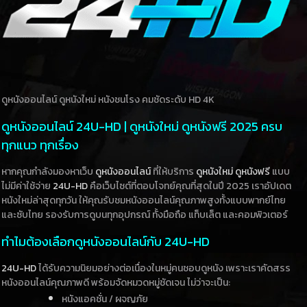
ดูหนังออนไลน์ ดูหนังใหม่ หนังชนโรง คมชัดระดับ HD 4K
ดูหนังออนไลน์ 24U-HD | ดูหนังใหม่ ดูหนังฟรี 2025 ครบ
ทุกแนว ทุกเรื่อง
หากคุณกำลังมองหาเว็บ
ดูหนังออนไลน์
ที่ให้บริการ
ดูหนังใหม่
ดูหนังฟรี
แบบ
ไม่มีค่าใช้จ่าย
24U-HD
คือเว็บไซต์ที่ตอบโจทย์คุณที่สุดในปี 2025 เราอัปเดต
หนังใหม่ล่าสุดทุกวัน ให้คุณรับชมหนังออนไลน์คุณภาพสูงทั้งแบบพากย์ไทย
และซับไทย รองรับการดูบนทุกอุปกรณ์ ทั้งมือถือ แท็บเล็ต และคอมพิวเตอร์
ทำไมต้องเลือกดูหนังออนไลน์กับ 24U-HD
24U-HD
ได้รับความนิยมอย่างต่อเนื่องในหมู่คนชอบดูหนัง เพราะเราคัดสรร
หนังออนไลน์คุณภาพดี พร้อมจัดหมวดหมู่ชัดเจน ไม่ว่าจะเป็น:
หนังแอคชั่น / ผจญภัย