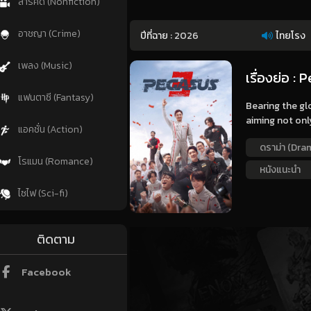
สารคดี (Nonfiction)
อาชญา (Crime)
ปีที่ฉาย :
2026
ไทยโรง
เพลง (Music)
เรื่องย่อ :
แฟนตาซี (Fantasy)
Bearing the gl
aiming not onl
แอคชั่น (Action)
ดราม่า (Dra
โรแมน (Romance)
หนังแนะนำ
ไซไฟ (Sci-fi)
ติดตาม
Facebook