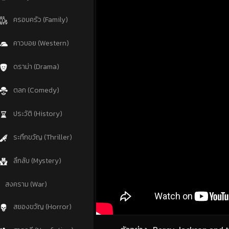
ครอบครัว (Family)
คาวบอย (Western)
ดราม่า (Drama)
ตลก (Comedy)
ประวัติ (History)
ระทึกขวัญ (Thriller)
ลึกลับ (Mystery)
สงคราม (War)
สยองขวัญ (Horror)