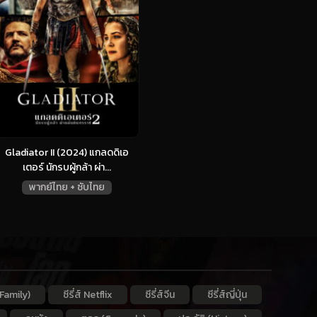
Gladiator II (2024) แกลดดิเอ
เตอร์ นักรบผู้กล้า ผ่า...
พากย์ไทย + ซับไทย
Family)
ซีรี่ส์ Netflix
ซีรี่ส์จีน
ซีรี่ส์ญี่ปุ่น