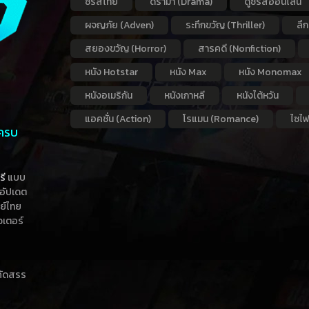
ซีรี่ส์ไทย
ดราม่า (Drama)
ดูซีรี่ส์ออนไลน์
ผจญภัย (Adven)
ระทึกขวัญ (Thriller)
ลึ
สยองขวัญ (Horror)
สารคดี (Nonfiction)
หนัง Hotstar
หนัง Max
หนัง Monomax
หนังอเมริกัน
หนังเกาหลี
หนังไต้หวัน
แอคชั่น (Action)
โรแมน (Romance)
ไซไฟ
 ครบ
รี
แบบ
าอัปเดต
กย์ไทย
วเตอร์
าคัดสรร