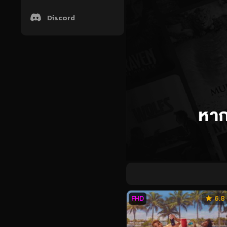
Discord
FHD
6.8