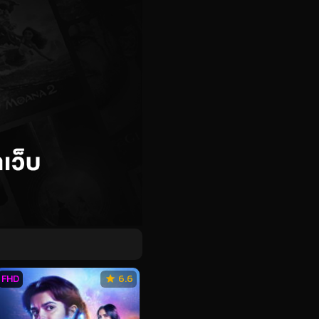
FHD
6.6