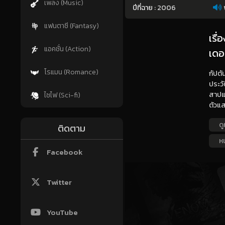
เพลง (Music)
ปีที่ฉาย :
2006
แฟนตาซี (Fantasy)
เรื
แอคชั่น (Action)
เดอ
โรแมน (Romance)
กัปตั
ประวั
สาปแห
ไซไฟ (Sci-fi)
ตัวแ
ดู
ติดตาม
ห
Facebook
Twitter
YouTube