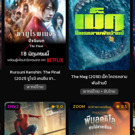
Rurouni Kenshin: The Final
The Meg (2018) เม็ก โคตรหลาม
(2021) รูโรนิ เคนชิน ซา...
พันล้านปี
พากย์ไทย
พากย์ไทย + ซับไทย
ZMV2
8.0
ZOOM
8.5