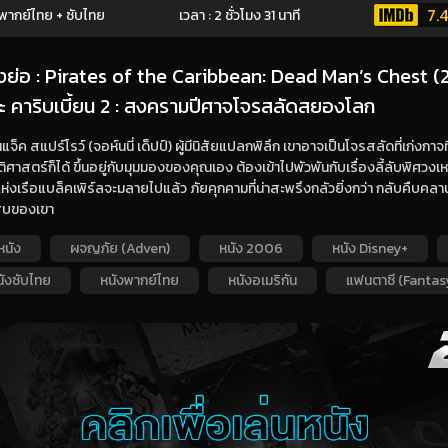
7.4
พากย์ไทย + ซับไทย
เวลา : 2 ชั่วโมง 31 นาที
่องย่อ : Pirates of the Caribbean: Dead Man’s Chest 
ะ คาริบเบี้ยน 2 : สงครามปีศาจโจรสลัดสยองโลก
นแจ็ค สแปร์โรว์ (จอห์นนี่ เด็ปป์) ผู้มีนิสัยแปลกพิลึก เขาอาจเป็นโจรสลัดที่เก่งกาจ
ติศาสตร์ก็ได้ ขึ้นอยู่กับมุมมองของคุณเอง ต้องเข้าไปพัวพันกับเรื่องลี้ลับพิศวงเห
่งเรือแบล็คเพิร์ลจะมลายไปแล้ว ภัยคุกคามที่น่าสะพรึงกลัวยิ่งกว่า กลับคืบคลาน
สบของเขา
หนัง
ผจญภัย (Adven)
หนัง 2006
หนัง Disney+
นังซับไทย
หนังพากย์ไทย
หนังอเมริกัน
แฟนตาซี (Fantas