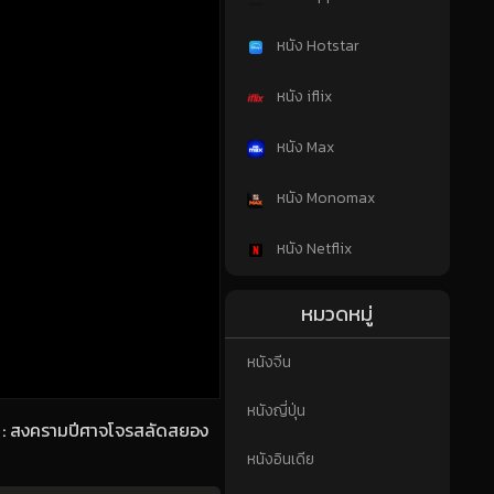
หนัง Hotstar
หนัง iflix
หนัง Max
หนัง Monomax
หนัง Netflix
หมวดหมู่
หนังจีน
หนังญี่ปุ่น
 2 : สงครามปีศาจโจรสลัดสยอง
หนังอินเดีย