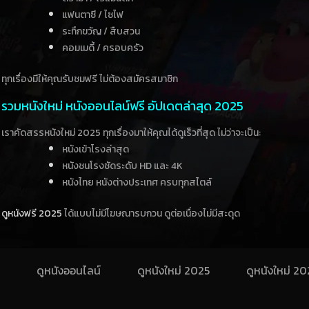
แฟนตาซี / ไซไฟ
ระทึกขวัญ / สืบสวน
คอมเมดี้ / ครอบครัว
ทุกเรื่องมีให้คุณรับชมฟรี ไม่ต้องสมัครสมาชิก
รวมหนังใหม่ หนังออนไลน์ฟรี อัปเดตล่าสุด 2025
เราคัดสรรหนังใหม่ 2025 ทุกเรื่องมาให้คุณได้ดูเร็วที่สุด ไม่ว่าจะเป็น:
หนังเข้าโรงล่าสุด
หนังชนโรงชัดระดับ HD และ 4K
หนังไทย หนังต่างประเทศ ครบทุกสไตล์
ดูหนังฟรี 2025
ได้แบบไม่มีโฆษณารบกวน ดูต่อเนื่องไม่มีสะดุด
ดูหนังออนไลน์
ดูหนังใหม่ 2025
ดูหนังใหม่ 2