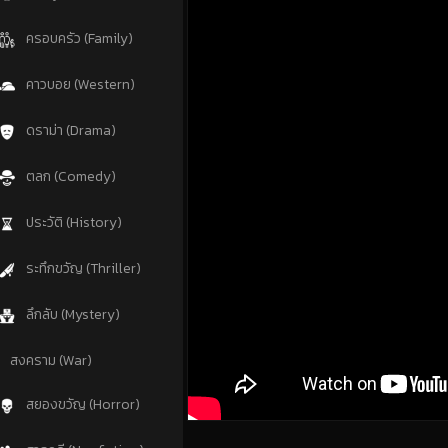
ครอบครัว (Family)
คาวบอย (Western)
ดราม่า (Drama)
ตลก (Comedy)
ประวัติ (History)
ระทึกขวัญ (Thriller)
ลึกลับ (Mystery)
สงคราม (War)
สยองขวัญ (Horror)