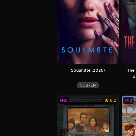
Soulm8te (2026)
The 
ป
SUB-EN
FHD
6.2
FHD