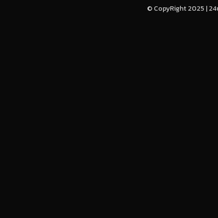
© CopyRight 2025 | 24u-h