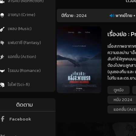
ตัวอย
สารคดี (Nonfiction)
อาชญา (Crime)
ปีที่ฉาย :
2024
พากย์ไทย +
เพลง (Music)
เรื่องย่อ :
แฟนตาซี (Fantasy)
เมื่อสภาพอากาศแ
ความอลม่าน “เอ
แอคชั่น (Action)
ลับทำให้ทุกคนบนส
ต้องไปพบลูกสาว (ค
โรแมน (Romance)
(มุนซองกึน และ เ
ไม่ทัน และดร.ยา
ไซไฟ (Sci-fi)
ดูหนัง
หนัง 2024
ติดตาม
แอคชั่น (Act
Facebook