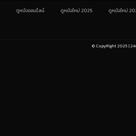
ดูหนังออนไลน์
ดูหนังใหม่ 2025
ดูหนังใหม่ 2
© CopyRight 2025 | 24u-h