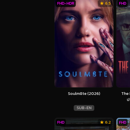
FHD-HDR
6.5
FHD
Soulm8te (2026)
The 
ป
SUB-EN
FHD
6.2
FHD