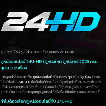
ดูหนังออนไลน์ ดูหนังใหม่ หนังชนโรง คมชัดระดับ HD 4K
ดูหนังออนไลน์ 24U-HD | ดูหนังใหม่ ดูหนังฟรี 2025 ครบ
ทุกแนว ทุกเรื่อง
หากคุณกำลังมองหาเว็บ
ดูหนังออนไลน์
ที่ให้บริการ
ดูหนังใหม่
ดูหนังฟรี
แบบ
ไม่มีค่าใช้จ่าย
24U-HD
คือเว็บไซต์ที่ตอบโจทย์คุณที่สุดในปี 2025 เราอัปเดต
หนังใหม่ล่าสุดทุกวัน ให้คุณรับชมหนังออนไลน์คุณภาพสูงทั้งแบบพากย์ไทย
และซับไทย รองรับการดูบนทุกอุปกรณ์ ทั้งมือถือ แท็บเล็ต และคอมพิวเตอร์
ทำไมต้องเลือกดูหนังออนไลน์กับ 24U-HD