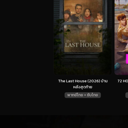
The Last House (2026) บ้าน
72 HO
หลังสุดท้าย
พากย์ไทย + ซับไทย