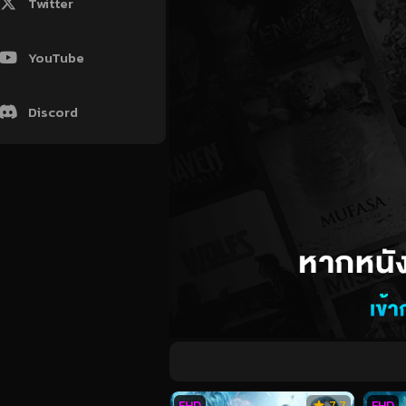
Twitter
YouTube
Discord
FHD
7.7
FHD