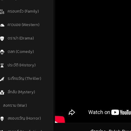
ครอบครัว (Family)
คาวบอย (Western)
ดราม่า (Drama)
ตลก (Comedy)
ประวัติ (History)
ระทึกขวัญ (Thriller)
ลึกลับ (Mystery)
สงคราม (War)
สยองขวัญ (Horror)