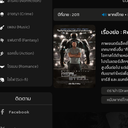
ตั
สารคดี (Nonfiction)
อาชญา (Crime)
ปีที่ฉาย :
2011
พากย์ไทย + 
เพลง (Music)
เรื่องย่อ : 
แฟนตาซี (Fantasy)
ภาพยนตร์แอ็คชั่น
เทคมากยิ่งขึ้น “
แอคชั่น (Action)
โอกาสได้ตำแหน่งอ
โปรโมเตอร์เล็กๆเ
โรแมน (Romance)
สูงขึ้นต่อไป แต่
กับเขาเท่าไหร่เพ
ชาร์ลี และ.แมกซ
ไซไฟ (Sci-fi)
ดราม่า (Dra
ติดตาม
หนังพากย์ไท
Facebook