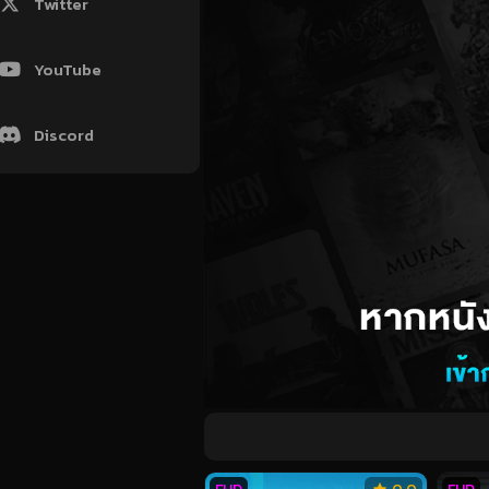
Twitter
YouTube
Discord