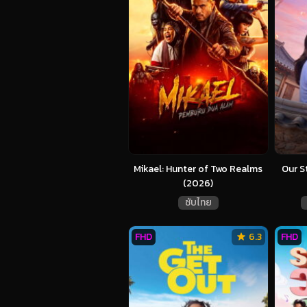
Mikael: Hunter of Two Realms
Our S
(2026)
ซับไทย
FHD
6.3
FHD