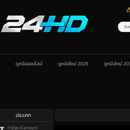
เ
ดูหนังออนไลน์
ดูหนังใหม่ 2025
ดูหนังใหม่ 2
ประเภท
การ์ตูน (Cartoon)