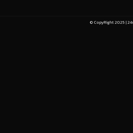
© CopyRight 2025 | 24u-h