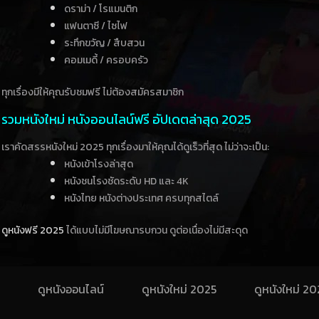
ดราม่า / โรแมนติก
แฟนตาซี / ไซไฟ
ระทึกขวัญ / สืบสวน
คอมเมดี้ / ครอบครัว
ทุกเรื่องมีให้คุณรับชมฟรี ไม่ต้องสมัครสมาชิก
รวมหนังใหม่ หนังออนไลน์ฟรี อัปเดตล่าสุด 2025
เราคัดสรรหนังใหม่ 2025 ทุกเรื่องมาให้คุณได้ดูเร็วที่สุด ไม่ว่าจะเป็น:
หนังเข้าโรงล่าสุด
หนังชนโรงชัดระดับ HD และ 4K
หนังไทย หนังต่างประเทศ ครบทุกสไตล์
ดูหนังฟรี 2025
ได้แบบไม่มีโฆษณารบกวน ดูต่อเนื่องไม่มีสะดุด
ดูหนังออนไลน์
ดูหนังใหม่ 2025
ดูหนังใหม่ 2