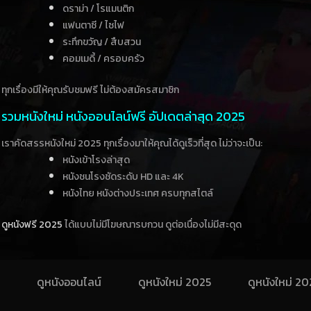
ดราม่า / โรแมนติก
แฟนตาซี / ไซไฟ
ระทึกขวัญ / สืบสวน
คอมเมดี้ / ครอบครัว
ทุกเรื่องมีให้คุณรับชมฟรี ไม่ต้องสมัครสมาชิก
รวมหนังใหม่ หนังออนไลน์ฟรี อัปเดตล่าสุด 2025
เราคัดสรรหนังใหม่ 2025 ทุกเรื่องมาให้คุณได้ดูเร็วที่สุด ไม่ว่าจะเป็น:
หนังเข้าโรงล่าสุด
หนังชนโรงชัดระดับ HD และ 4K
หนังไทย หนังต่างประเทศ ครบทุกสไตล์
ดูหนังฟรี 2025
ได้แบบไม่มีโฆษณารบกวน ดูต่อเนื่องไม่มีสะดุด
ดูหนังออนไลน์
ดูหนังใหม่ 2025
ดูหนังใหม่ 2