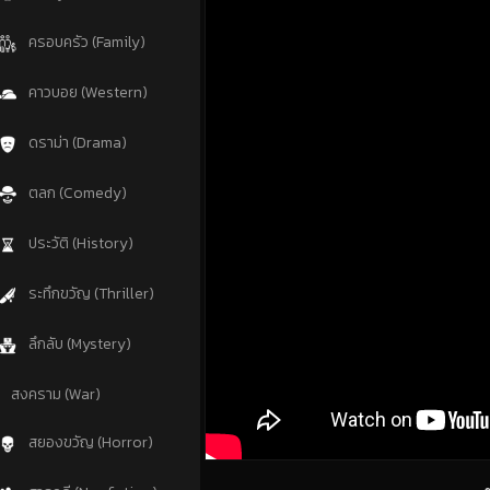
ครอบครัว (Family)
คาวบอย (Western)
ดราม่า (Drama)
ตลก (Comedy)
ประวัติ (History)
ระทึกขวัญ (Thriller)
ลึกลับ (Mystery)
สงคราม (War)
สยองขวัญ (Horror)