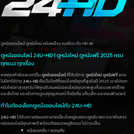
ดูหนังออนไลน์ ดูหนังใหม่ หนังชนโรง คมชัดระดับ HD 4K
ดูหนังออนไลน์ 24U-HD | ดูหนังใหม่ ดูหนังฟรี 2025 ครบ
ทุกแนว ทุกเรื่อง
หากคุณกำลังมองหาเว็บ
ดูหนังออนไลน์
ที่ให้บริการ
ดูหนังใหม่
ดูหนังฟรี
แบบ
ไม่มีค่าใช้จ่าย
24U-HD
คือเว็บไซต์ที่ตอบโจทย์คุณที่สุดในปี 2025 เราอัปเดต
หนังใหม่ล่าสุดทุกวัน ให้คุณรับชมหนังออนไลน์คุณภาพสูงทั้งแบบพากย์ไทย
และซับไทย รองรับการดูบนทุกอุปกรณ์ ทั้งมือถือ แท็บเล็ต และคอมพิวเตอร์
ทำไมต้องเลือกดูหนังออนไลน์กับ 24U-HD
24U-HD
ได้รับความนิยมอย่างต่อเนื่องในหมู่คนชอบดูหนัง เพราะเราคัดสรร
หนังออนไลน์คุณภาพดี พร้อมจัดหมวดหมู่ชัดเจน ไม่ว่าจะเป็น:
หนังแอคชั่น / ผจญภัย