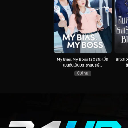
My Bias, My Boss (2026) เมื่อ
Bitch 
เมนฉันเป็นประธานบริษั...
ส
ซับไทย