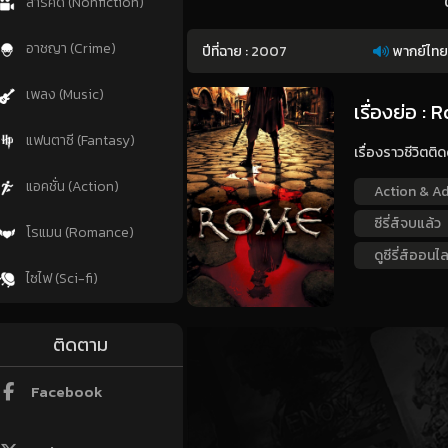
สารคดี (Nonfiction)
อาชญา (Crime)
ปีที่ฉาย :
2007
พากย์ไทย
เพลง (Music)
เรื่องย่อ :
แฟนตาซี (Fantasy)
เรื่องราวชีวิต
แอคชั่น (Action)
Action & A
ซีรี่ส์จบแล้ว
โรแมน (Romance)
ดูซีรี่ส์ออนไล
ไซไฟ (Sci-fi)
ติดตาม
Facebook