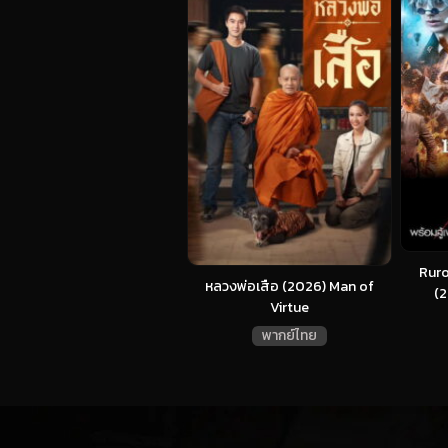
Ruro
หลวงพ่อเสือ (2026) Man of
(2
Virtue
พากย์ไทย