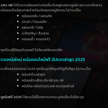
24U-HD
ได้รับความนิยมอย่างต่อเนื่องในหมู่คนชอบดูหนัง เพราะเราคัดสรร
หนังออนไลน์คุณภาพดี พร้อมจัดหมวดหมู่ชัดเจน ไม่ว่าจะเป็น:
หนังแอคชั่น / ผจญภัย
ดราม่า / โรแมนติก
แฟนตาซี / ไซไฟ
ระทึกขวัญ / สืบสวน
คอมเมดี้ / ครอบครัว
ทุกเรื่องมีให้คุณรับชมฟรี ไม่ต้องสมัครสมาชิก
รวมหนังใหม่ หนังออนไลน์ฟรี อัปเดตล่าสุด 2025
เราคัดสรรหนังใหม่ 2025 ทุกเรื่องมาให้คุณได้ดูเร็วที่สุด ไม่ว่าจะเป็น:
หนังเข้าโรงล่าสุด
หนังชนโรงชัดระดับ HD และ 4K
หนังไทย หนังต่างประเทศ ครบทุกสไตล์
ดูหนังฟรี 2025
ได้แบบไม่มีโฆษณารบกวน ดูต่อเนื่องไม่มีสะดุด