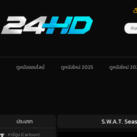
เ
ดูหนังออนไลน์
ดูหนังใหม่ 2025
ดูหนังใหม่ 2
S.W.A.T. Seas
ประเภท
การ์ตูน (Cartoon)