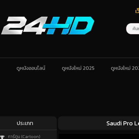
เ
ดูหนังออนไลน์
ดูหนังใหม่ 2025
ดูหนังใหม่ 2
Saudi Pro L
ประเภท
การ์ตูน (Cartoon)