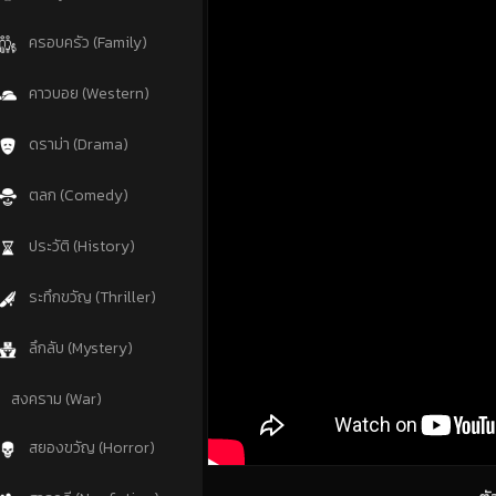
ครอบครัว (Family)
คาวบอย (Western)
ดราม่า (Drama)
ตลก (Comedy)
ประวัติ (History)
ระทึกขวัญ (Thriller)
ลึกลับ (Mystery)
สงคราม (War)
สยองขวัญ (Horror)