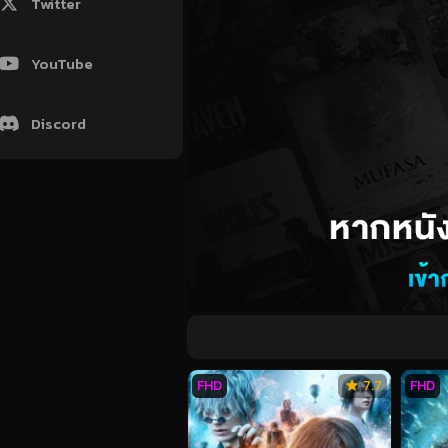
Twitter
YouTube
Discord
FHD
7.7
FHD