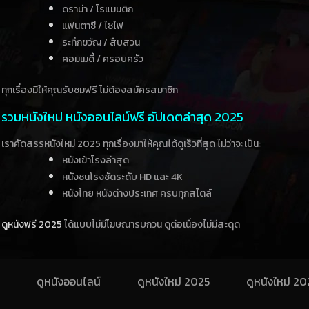
ดราม่า / โรแมนติก
แฟนตาซี / ไซไฟ
ระทึกขวัญ / สืบสวน
คอมเมดี้ / ครอบครัว
ทุกเรื่องมีให้คุณรับชมฟรี ไม่ต้องสมัครสมาชิก
รวมหนังใหม่ หนังออนไลน์ฟรี อัปเดตล่าสุด 2025
เราคัดสรรหนังใหม่ 2025 ทุกเรื่องมาให้คุณได้ดูเร็วที่สุด ไม่ว่าจะเป็น:
หนังเข้าโรงล่าสุด
หนังชนโรงชัดระดับ HD และ 4K
หนังไทย หนังต่างประเทศ ครบทุกสไตล์
ดูหนังฟรี 2025
ได้แบบไม่มีโฆษณารบกวน ดูต่อเนื่องไม่มีสะดุด
ดูหนังออนไลน์
ดูหนังใหม่ 2025
ดูหนังใหม่ 2