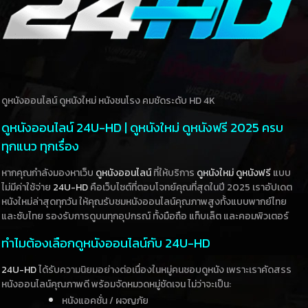
ดูหนังออนไลน์ ดูหนังใหม่ หนังชนโรง คมชัดระดับ HD 4K
ดูหนังออนไลน์ 24U-HD | ดูหนังใหม่ ดูหนังฟรี 2025 ครบ
ทุกแนว ทุกเรื่อง
หากคุณกำลังมองหาเว็บ
ดูหนังออนไลน์
ที่ให้บริการ
ดูหนังใหม่
ดูหนังฟรี
แบบ
ไม่มีค่าใช้จ่าย
24U-HD
คือเว็บไซต์ที่ตอบโจทย์คุณที่สุดในปี 2025 เราอัปเดต
หนังใหม่ล่าสุดทุกวัน ให้คุณรับชมหนังออนไลน์คุณภาพสูงทั้งแบบพากย์ไทย
และซับไทย รองรับการดูบนทุกอุปกรณ์ ทั้งมือถือ แท็บเล็ต และคอมพิวเตอร์
ทำไมต้องเลือกดูหนังออนไลน์กับ 24U-HD
24U-HD
ได้รับความนิยมอย่างต่อเนื่องในหมู่คนชอบดูหนัง เพราะเราคัดสรร
หนังออนไลน์คุณภาพดี พร้อมจัดหมวดหมู่ชัดเจน ไม่ว่าจะเป็น:
หนังแอคชั่น / ผจญภัย