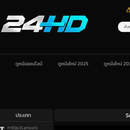
เ
ดูหนังออนไลน์
ดูหนังใหม่ 2025
ดูหนังใหม่ 2
S
ประเภท
การ์ตูน (Cartoon)