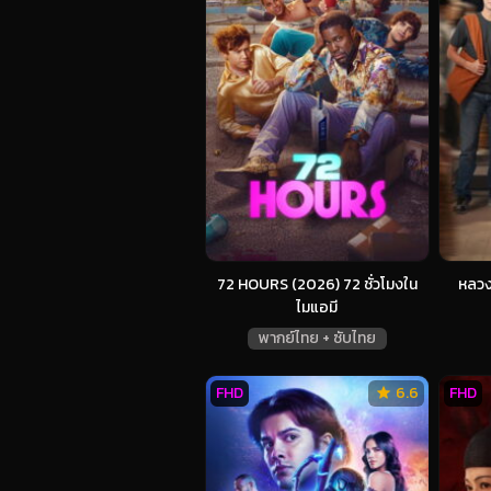
72 HOURS (2026) 72 ชั่วโมงใน
หลวง
ไมแอมี
พากย์ไทย + ซับไทย
FHD
6.6
FHD