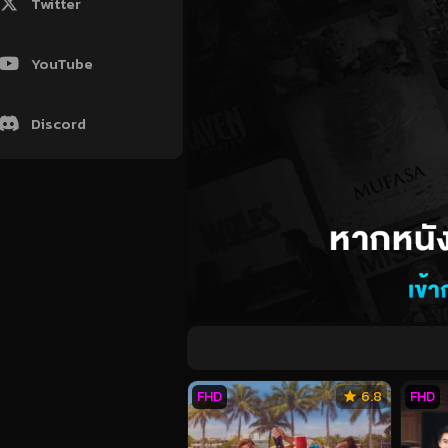
Twitter
YouTube
Discord
FHD
6.8
FHD