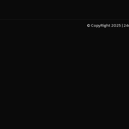
© CopyRight 2025 | 24u-h