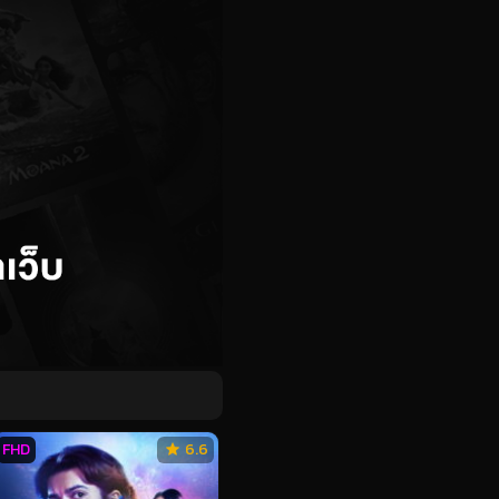
FHD
6.6