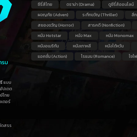
ซีรี่ส์ไทย
ดราม่า (Drama)
ดูซีรี่ส์ออนไลน์
ผจญภัย (Adven)
ระทึกขวัญ (Thriller)
ลึ
สยองขวัญ (Horror)
สารคดี (Nonfiction)
หนัง Hotstar
หนัง Max
หนัง Monomax
หนังอเมริกัน
หนังเกาหลี
หนังไต้หวัน
แอคชั่น (Action)
โรแมน (Romance)
ไซไฟ
 ครบ
รี
แบบ
าอัปเดต
กย์ไทย
วเตอร์
าคัดสรร