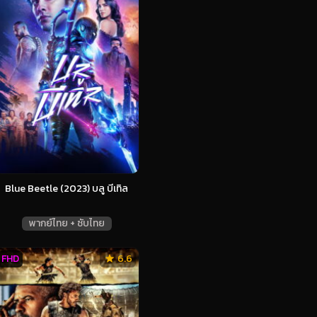
Blue Beetle (2023) บลู บีเทิล
พากย์ไทย + ซับไทย
FHD
6.6