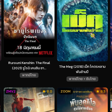
Rurouni Kenshin: The Final
The Meg (2018) เม็ก โคตรหลาม
(2021) รูโรนิ เคนชิน ซา...
พันล้านปี
พากย์ไทย
พากย์ไทย + ซับไทย
ZMV2
8.0
ZOOM
8.5