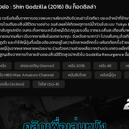
องย่อ : Shin Godzilla (2016) ชิน ก็อดซิลล่า
งราวเริ่มต้นขึ้นจากการตรวจพบความผิดปกติบริเวณอ่าวโตเกียว ของเจ้าหน้าที่รัก
รโจมตีของสิ่งมีชีวิตบางอย่าง จนส่งผลให้เกิดเหตุการณ์น้ำท่วมในระบบ Tokyo
งกลับถูกปกปิด จนกระทั่งหายนะครั้งใหญ่ได้ปะทุรุนแรงขึ้น จากแรงสั่นสะเทือนที
ายขนาดมหึมา เริ่มจากชายฝั่งในเขตคามากุระ จังหวัดคานากาว่า ไปจนถึงกรุงโตเกียว 
ตัว และทำให้ญี่ปุ่นทั้งเมืองต้องตกอยู่ในความโกลาหลอีกครั้ง มหันตภัยครั้งร้ายแรง
ลญี่ปุ่นจากหลากหลายหน่วยงาน ร่วมด้วยความช่วยเหลือจากต่างประเทศจะผนึกกำลั
ูญเสียจากการทำลายล้างของสิ่งมีชีวิตสุดน่ากลัวใน Godzilla Resurgence นี้
หนัง
สยองขวัญ (Horror)
หนัง 2016
หนัง 4K
ห
นัง HBO Max Amazon Channel
หนังซับไทย
หนังญี่ปุ่น
คชั่น (Action)
ไซไฟ (Sci-fi)