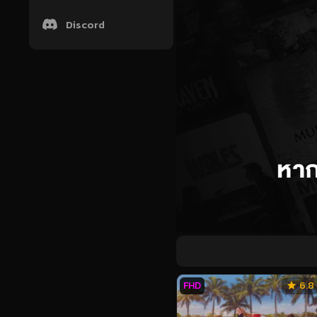
Discord
FHD
6.8