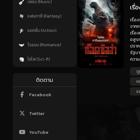
เพลง (Music)
เรื่
แฟนตาซี (Fantasy)
เรื่อ
จากกา
แอคชั่น (Action)
เรื่อ
อสูรก
โรแมน (Romance)
ปรากฏ
รัฐบา
ความส
ไซไฟ (Sci-fi)
ดู
ติดตาม
ห
แอ
Facebook
Twitter
YouTube