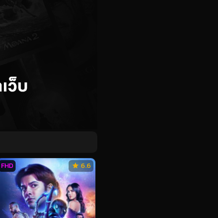
FHD
6.6