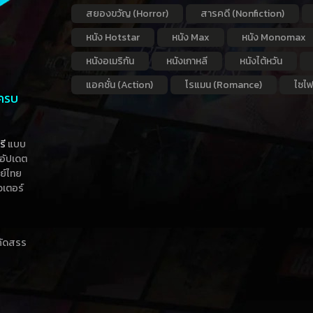
สยองขวัญ (Horror)
สารคดี (Nonfiction)
หนัง Hotstar
หนัง Max
หนัง Monomax
หนังอเมริกัน
หนังเกาหลี
หนังไต้หวัน
แอคชั่น (Action)
โรแมน (Romance)
ไซไฟ
 ครบ
รี
แบบ
าอัปเดต
กย์ไทย
วเตอร์
าคัดสรร