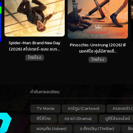
Spider-Man: Brand New Day
Pinocchio: Unstrung (2026) พิ
(2026) สไปเดอร์-แมน: แบร...
นอคคิโอ หุ่นไม้สายเชื...
ไทยโรง
ไทยโรง
คำค้นหายอดนิยม
TV Movie
การ์ตูน (Cartoon)
ครอบครัว (
ซีรี่ส์ไทย
ดราม่า (Drama)
ดูซีรี่ส์ออนไลน์
ผจญภัย (Adven)
ระทึกขวัญ (Thriller)
ลึ