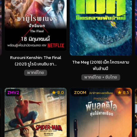
Rurouni Kenshin: The Final
The Meg (2018) เม็ก โคตรหลาม
(2021) รูโรนิ เคนชิน ซา...
พันล้านปี
พากย์ไทย
พากย์ไทย + ซับไทย
ZMV2
8.0
ZOOM
8.5