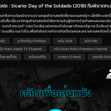
่องย่อ : Sicario: Day of the Soldado (2018) ทีมพิฆาตทะ
เล่าถึงการเดินหน้าปราบปรามกลุ่มค้ายาเสพติดที่ชายแดนสหรัฐฯ-เม็กซิโก แต่ครั
งยิ่งขึ้น เนื่องจากกลุ่มค้ายาเสพติดได้พยายามส่งผู้ก่อการร้ายข้ามพรมแดนมายังส
 “แมตต์ เกรเวอร์” (จอช โบรลิน) หน่วยกองกำลังเฉพาะกิจของรัฐบาล จึงต้องร่ว
 (เบเนซิโอ เดล โตโร) เพื่อฝ่าอันตรายทำภารกิจเดือดแห่งสงครามยาเสพติดครั้ง
หนัง
ระทึกขวัญ (Thriller)
หนัง 2018
หนัง FHD
นัง Starz Apple TV Channel
หนัง Starz Roku Premium Channel
นังพากย์ไทย
หนังอเมริกัน
อาชญา (Crime)
แอคชั่น (Act