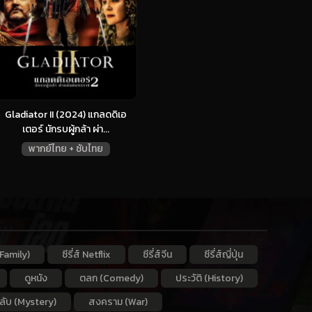
Gladiator II (2024) แกลดดิเอ
เตอร์ นักรบผู้กล้า ผ่า...
พากย์ไทย + ซับไทย
Family)
ซีรี่ส์ Netflix
ซีรี่ส์จีน
ซีรี่ส์ญี่ปุ่น
ดูหนัง
ตลก (Comedy)
ประวัติ (History)
กลับ (Mystery)
สงคราม (War)