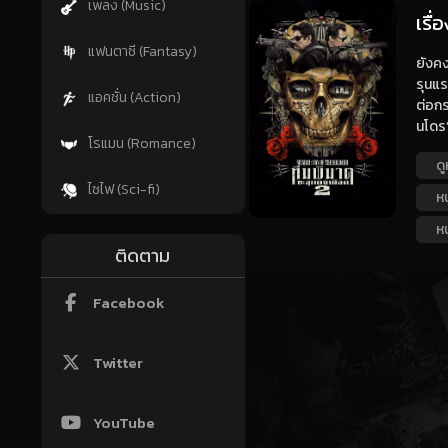
เพลง (Music)
เรื
แฟนตาซี (Fantasy)
ยังคง
รุนแร
แอคชั่น (Action)
ต่อกร
นโดร”
โรแมน (Romance)
ดู
ไซไฟ (Sci-fi)
ห
ห
ติดตาม
Facebook
Twitter
YouTube