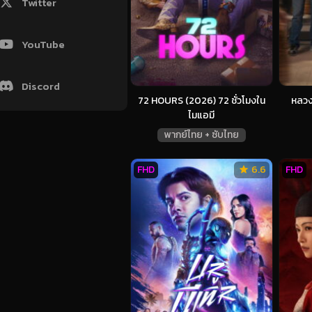
Twitter
YouTube
Discord
72 HOURS (2026) 72 ชั่วโมงใน
หลวง
ไมแอมี
พากย์ไทย + ซับไทย
FHD
6.6
FHD