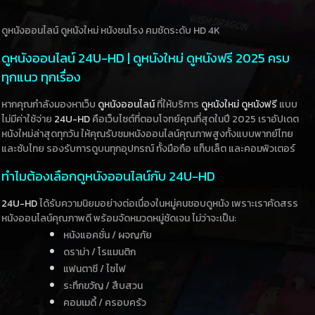
ดูหนังออนไลน์ ดูหนังใหม่ หนังชนโรง คมชัดระดับ HD 4K
ดูหนังออนไลน์ 24U-HD | ดูหนังใหม่ ดูหนังฟรี 2025 ครบ
ทุกแนว ทุกเรื่อง
หากคุณกำลังมองหาเว็บ
ดูหนังออนไลน์
ที่ให้บริการ
ดูหนังใหม่
ดูหนังฟรี
แบบ
ไม่มีค่าใช้จ่าย
24U-HD
คือเว็บไซต์ที่ตอบโจทย์คุณที่สุดในปี 2025 เราอัปเดต
หนังใหม่ล่าสุดทุกวัน ให้คุณรับชมหนังออนไลน์คุณภาพสูงทั้งแบบพากย์ไทย
และซับไทย รองรับการดูบนทุกอุปกรณ์ ทั้งมือถือ แท็บเล็ต และคอมพิวเตอร์
ทำไมต้องเลือกดูหนังออนไลน์กับ 24U-HD
24U-HD
ได้รับความนิยมอย่างต่อเนื่องในหมู่คนชอบดูหนัง เพราะเราคัดสรร
หนังออนไลน์คุณภาพดี พร้อมจัดหมวดหมู่ชัดเจน ไม่ว่าจะเป็น:
หนังแอคชั่น / ผจญภัย
ดราม่า / โรแมนติก
แฟนตาซี / ไซไฟ
ระทึกขวัญ / สืบสวน
คอมเมดี้ / ครอบครัว