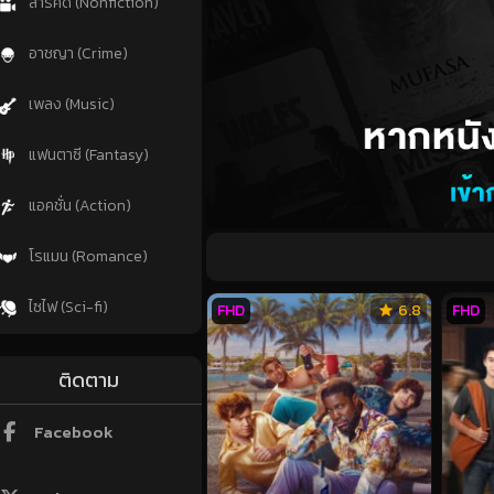
สารคดี (Nonfiction)
อาชญา (Crime)
เพลง (Music)
แฟนตาซี (Fantasy)
แอคชั่น (Action)
โรแมน (Romance)
ไซไฟ (Sci-fi)
FHD
6.8
FHD
ติดตาม
Facebook