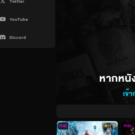
Twitter
YouTube
Discord
FHD
7.7
FHD