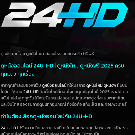
ดูหนังออนไลน์ ดูหนังใหม่ หนังชนโรง คมชัดระดับ HD 4K
ดูหนังออนไลน์ 24U-HD | ดูหนังใหม่ ดูหนังฟรี 2025 ครบ
ทุกแนว ทุกเรื่อง
หากคุณกำลังมองหาเว็บ
ดูหนังออนไลน์
ที่ให้บริการ
ดูหนังใหม่
ดูหนังฟรี
แบบ
ไม่มีค่าใช้จ่าย
24U-HD
คือเว็บไซต์ที่ตอบโจทย์คุณที่สุดในปี 2025 เราอัปเดต
หนังใหม่ล่าสุดทุกวัน ให้คุณรับชมหนังออนไลน์คุณภาพสูงทั้งแบบพากย์ไทย
และซับไทย รองรับการดูบนทุกอุปกรณ์ ทั้งมือถือ แท็บเล็ต และคอมพิวเตอร์
ทำไมต้องเลือกดูหนังออนไลน์กับ 24U-HD
24U-HD
ได้รับความนิยมอย่างต่อเนื่องในหมู่คนชอบดูหนัง เพราะเราคัดสรร
หนังออนไลน์คุณภาพดี พร้อมจัดหมวดหมู่ชัดเจน ไม่ว่าจะเป็น: