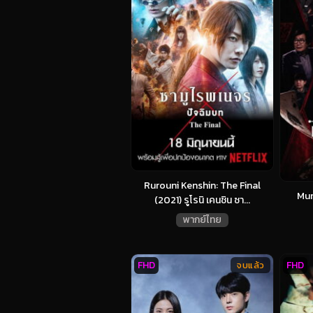
Rurouni Kenshin: The Final
Mur
(2021) รูโรนิ เคนชิน ซา...
พากย์ไทย
FHD
FHD
จบแล้ว