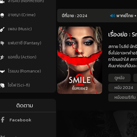
สารคดี (Nonfiction)
อาชญา (Crime)
ปีที่ฉาย :
2024
พากย์ไทย +
เพลง (Music)
เรื่องย่อ :
แฟนตาซี (Fantasy)
สกาย ไรลีย์ นักร้
ซึ่งไม่อาจหาคำอ
แอคชั่น (Action)
ถาโถมเข้าใส่ สก
คืนมาก่อนที่มั
โรแมน (Romance)
ดูหนัง
ไซไฟ (Sci-fi)
หนัง 2024
หนังอเมริกัน
ติดตาม
Facebook