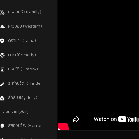
ครอบครัว (Family)
คาวบอย (Western)
ดราม่า (Drama)
ตลก (Comedy)
ประวัติ (History)
ระทึกขวัญ (Thriller)
ลึกลับ (Mystery)
สงคราม (War)
สยองขวัญ (Horror)