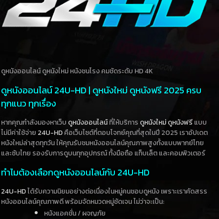
ดูหนังออนไลน์ ดูหนังใหม่ หนังชนโรง คมชัดระดับ HD 4K
ดูหนังออนไลน์ 24U-HD | ดูหนังใหม่ ดูหนังฟรี 2025 ครบ
ทุกแนว ทุกเรื่อง
หากคุณกำลังมองหาเว็บ
ดูหนังออนไลน์
ที่ให้บริการ
ดูหนังใหม่
ดูหนังฟรี
แบบ
ไม่มีค่าใช้จ่าย
24U-HD
คือเว็บไซต์ที่ตอบโจทย์คุณที่สุดในปี 2025 เราอัปเดต
หนังใหม่ล่าสุดทุกวัน ให้คุณรับชมหนังออนไลน์คุณภาพสูงทั้งแบบพากย์ไทย
และซับไทย รองรับการดูบนทุกอุปกรณ์ ทั้งมือถือ แท็บเล็ต และคอมพิวเตอร์
ทำไมต้องเลือกดูหนังออนไลน์กับ 24U-HD
24U-HD
ได้รับความนิยมอย่างต่อเนื่องในหมู่คนชอบดูหนัง เพราะเราคัดสรร
หนังออนไลน์คุณภาพดี พร้อมจัดหมวดหมู่ชัดเจน ไม่ว่าจะเป็น:
หนังแอคชั่น / ผจญภัย