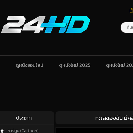
เ
ดูหนังออนไลน์
ดูหนังใหม่ 2025
ดูหนังใหม่ 2
ทะเลของฉัน มีค
ประเภท
การ์ตูน (Cartoon)