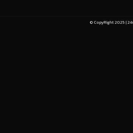
© CopyRight 2025 | 24u-h