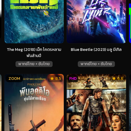
The Meg (2018) เม็ก โคตรหลาม
Blue Beetle (2023) บลู บีเทิล
พันล้านปี
พากย์ไทย + ซับไทย
พากย์ไทย + ซับไทย
ZOOM
8.5
FHD
6.6