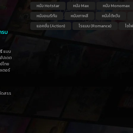
หนัง Hotstar
หนัง Max
หนัง Monomax
หนังอเมริกัน
หนังเกาหลี
หนังไต้หวัน
แอคชั่น (Action)
โรแมน (Romance)
ไซไฟ
 ครบ
รี
แบบ
าอัปเดต
กย์ไทย
วเตอร์
าคัดสรร