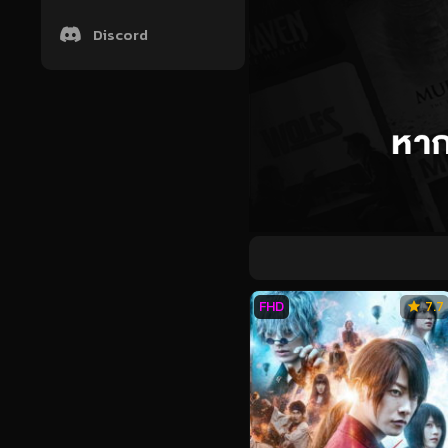
Discord
FHD
7.7