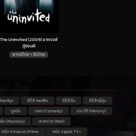
The Uninvited (2009) อาถรรพ์
ตู้ซ่อนผี
พากย์ไทย + ซับไทย
Family)
ซีรี่ส์ Netflix
ซีรี่ส์จีน
ซีรี่ส์ญี่ปุ่น
ดูหนัง
ตลก (Comedy)
ประวัติ (History)
กลับ (Mystery)
สงคราม (War)
หนัง Amazon Prime
หนัง Apple TV+