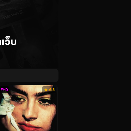
FHD
6.3