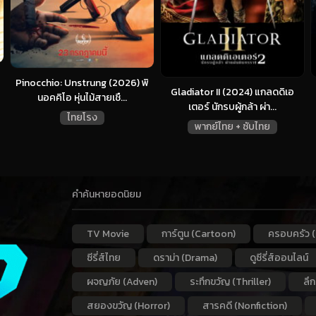
Pinocchio: Unstrung (2026) พิ
Gladiator II (2024) แกลดดิเอ
นอคคิโอ หุ่นไม้สายเชื...
เตอร์ นักรบผู้กล้า ผ่า...
ไทยโรง
พากย์ไทย + ซับไทย
คำค้นหายอดนิยม
TV Movie
การ์ตูน (Cartoon)
ครอบครัว (
ซีรี่ส์ไทย
ดราม่า (Drama)
ดูซีรี่ส์ออนไลน์
ผจญภัย (Adven)
ระทึกขวัญ (Thriller)
ลึ
สยองขวัญ (Horror)
สารคดี (Nonfiction)