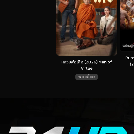
Ruro
หลวงพ่อเสือ (2026) Man of
(2
Virtue
พากย์ไทย