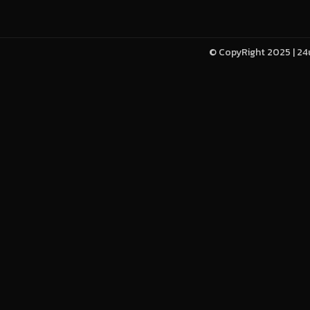
© CopyRight 2025 | 24u-h