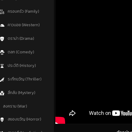
ครอบครัว (Family)
คาวบอย (Western)
ดราม่า (Drama)
ตลก (Comedy)
ประวัติ (History)
ระทึกขวัญ (Thriller)
ลึกลับ (Mystery)
สงคราม (War)
สยองขวัญ (Horror)