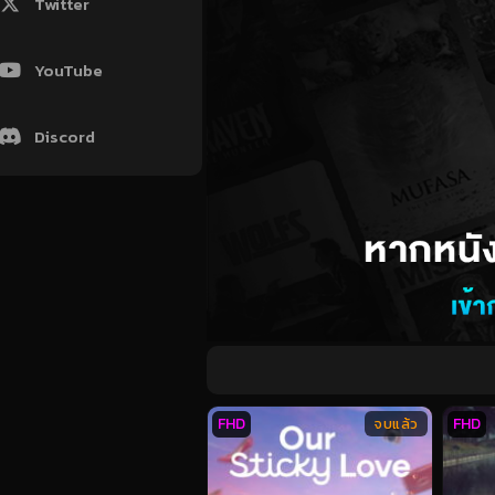
Twitter
YouTube
Discord
FHD
FHD
จบแล้ว