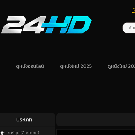
เ
ดูหนังออนไลน์
ดูหนังใหม่ 2025
ดูหนังใหม่ 2
ประเภท
การ์ตูน (Cartoon)