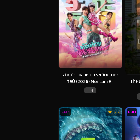
อ้ายต้าววเอวหวาน ระเบียบวาทะ
The 
ศิลป์ (2026) Mor Lam R...
TH
FHD
6.3
FHD