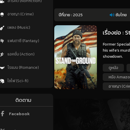
สารคดี (Nonfiction)
อาชญา (Crime)
ปีที่ฉาย :
2025
ซับไทย
เพลง (Music)
เรื่องย่อ :
แฟนตาซี (Fantasy)
Former Special
his wife’s murd
แอคชั่น (Action)
showdown.
โรแมน (Romance)
ดูหนัง
หนัง Amazo
ไซไฟ (Sci-fi)
อาชญา (Cri
ติดตาม
Facebook