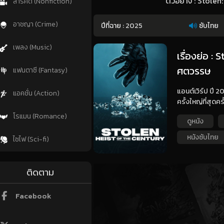
ตัวอย่าง : Stole
สารคดี (Nonfiction)
อาชญา (Crime)
ปีที่ฉาย :
2025
ซับไทย
เพลง (Music)
เรื่องย่อ :
ศตวรรษ
แฟนตาซี (Fantasy)
แอนต์เวิร์ป ปี 2
แอคชั่น (Action)
ครั้งใหญ่ที่สุดค
โรแมน (Romance)
ดูหนัง
หนังซับไทย
ไซไฟ (Sci-fi)
ติดตาม
Facebook