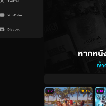
Twitter
YouTube
Discord
FHD
6.8
FHD