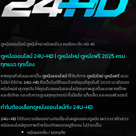
ดูหนังออนไลน์ ดูหนังใหม่ หนังชนโรง คมชัดระดับ HD 4K
ดูหนังออนไลน์ 24U-HD | ดูหนังใหม่ ดูหนังฟรี 2025 ครบ
ทุกแนว ทุกเรื่อง
หากคุณกำลังมองหาเว็บ
ดูหนังออนไลน์
ที่ให้บริการ
ดูหนังใหม่
ดูหนังฟรี
แบบ
ไม่มีค่าใช้จ่าย
24U-HD
คือเว็บไซต์ที่ตอบโจทย์คุณที่สุดในปี 2025 เราอัปเดต
หนังใหม่ล่าสุดทุกวัน ให้คุณรับชมหนังออนไลน์คุณภาพสูงทั้งแบบพากย์ไทย
และซับไทย รองรับการดูบนทุกอุปกรณ์ ทั้งมือถือ แท็บเล็ต และคอมพิวเตอร์
ทำไมต้องเลือกดูหนังออนไลน์กับ 24U-HD
24U-HD
ได้รับความนิยมอย่างต่อเนื่องในหมู่คนชอบดูหนัง เพราะเราคัดสรร
หนังออนไลน์คุณภาพดี พร้อมจัดหมวดหมู่ชัดเจน ไม่ว่าจะเป็น:
หนังแอคชั่น / ผจญภัย