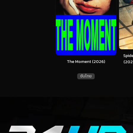
Spid
The Moment (2026)
(2026
ซับไทย