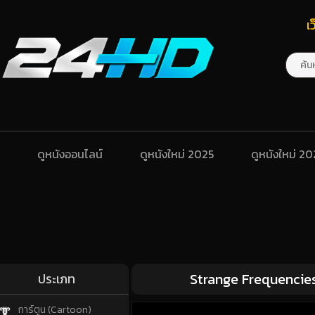
เ
ดูหนังออนไลน์
ดูหนังใหม่ 2025
ดูหนังใหม่ 2
Strange Frequencies
ประเภท
การ์ตูน (Cartoon)